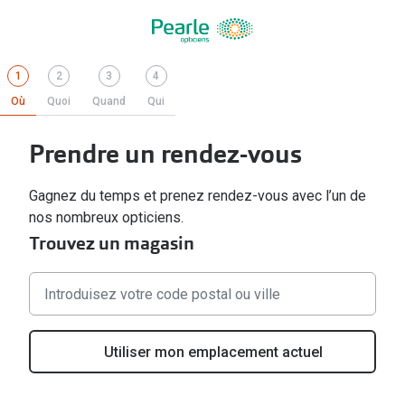
Étape
.
Étape
Étape
Étape
1
2
3
4
1
Actif
2
3
4
Où
Quoi
Quand
Qui
Prendre un rendez-vous
Gagnez du temps et prenez rendez-vous avec l’un de
nos nombreux opticiens.
Trouvez un magasin
Aucun
résultat
n'a
été
Utiliser mon emplacement actuel
trouvé,
utilisez