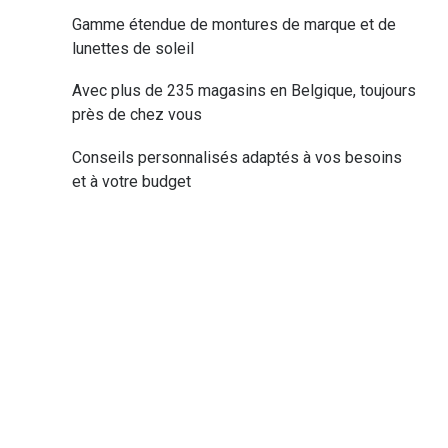
'down'
Gamme étendue de montures de marque et de
pour
lunettes de soleil
partager
votre
Avec plus de 235 magasins en Belgique, toujours
emplacement
près de chez vous
actuel
Conseils personnalisés adaptés à vos besoins
et à votre budget