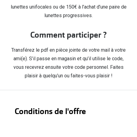
Abonnement lunettes
lunettes unifocales ou de 150€ à l’achat d’une paire de
Commander
lunettes progressives.
Pearle Lunettes Sans Soucis
Actions
Pearle Lunettes Sans Soucis Kids+
Comment participer ?
Abonnement
Actions
Achat pour
Transférez le pdf en pièce jointe de votre mail à votre
20% de réduction sur les lunettes ou solaires
ami(e). S’il passe en magasin et qu’il utilise le code,
Voir toute
de vue complètes
vous recevrez ensuite votre code personnel. Faites
plaisir à quelqu’un ou faites-vous plaisir !
3 pour 1 : acheter, obtenir et offrir des lunettes
Marques
Voir toutes les actions
iWear
Acuvue
Nouveau
Conditions de l'offre
Air Optix
Nouvelles collections
Bausch &
Marques
Cette action est valable du 6 juin 2022 au 31 juillet