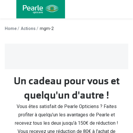
Allez
directement
au contenu
Nos lunettes
Toutes les
Home
Actions
mgm-2
Lunettes femmes
Lentilles
Lunettes hommes
Lentilles j
Lunettes enfants
Lentilles 
Lentilles 
Types de lunettes
Un cadeau pour vous et
Lentilles 
Lunettes de vue
quelqu'un d'autre !
Lentilles 
Lunettes progressives
Lentilles d
Vous êtes satisfait de Pearle Opticiens ? Faites
Lunettes d’un filtre à lumière bleu-violet
profiter à quelqu’un les avantages de Pearle et
Produits d
Lunettes d'ordinateur
recevez tous les deux jusqu’à 150€ de réduction !
Abonnemen
Vous recevez une réduction de 80€ à l’achat de