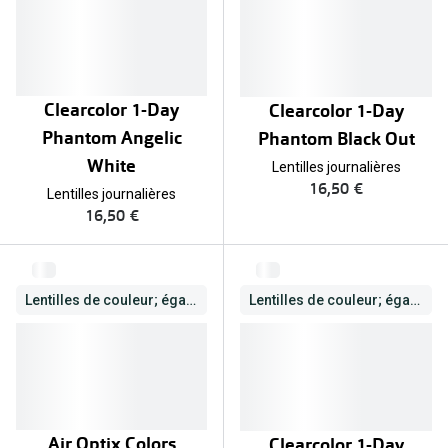
Verres de lunettes
Essayer vos lunettes en ligne
Clearcolor 1-Day
Clearcolor 1-Day
Verres photochromiques
Phantom Angelic
Phantom Black Out
Lunettes de nuit
White
Lentilles journalières
16,50 €
Tout sur les lunettes
Lentilles journalières
16,50 €
Lentilles de couleur; également correctrices
Lentilles de couleur; également correctrices
Air Optix Colors
Clearcolor 1-Day