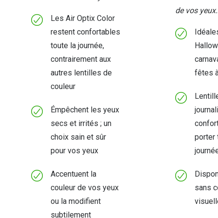
de vos yeux.
Les Air Optix Color
restent confortables
Idéale
toute la journée,
Hallow
contrairement aux
carnava
autres lentilles de
fêtes 
couleur
Lentill
Émpêchent les yeux
journal
secs et irrités ; un
confor
choix sain et sûr
porter 
pour vos yeux
journée
Accentuent la
Dispon
couleur de vos yeux
sans c
ou la modifient
visuell
subtilement