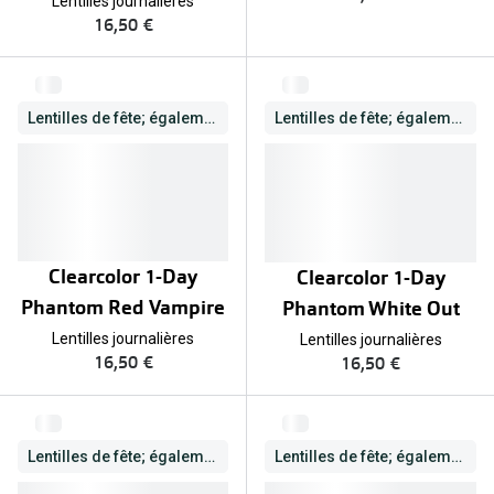
Lentilles journalières
Biofinity
16,50 €
Ray-Ban
Dailies
Gucci
Proclear
Seen
Lentilles de fête; également correctrices
Lentilles de fête; également correctrices
Toutes les
Vogue Eyewear
Aide et c
Michael Kors
Quelles le
Ralph Lauren
Clearcolor 1-Day
Clearcolor 1-Day
Contrôle d
Burberry
Phantom Red Vampire
Phantom White Out
Contact le
Oakley
Lentilles journalières
Lentilles journalières
16,50 €
16,50 €
Premieres 
Toutes les marques de lunettes
Lentilles 
Aide et conseils en ligne
Lentilles de fête; également correctrices
Lentilles de fête; également correctrices
Tout savoi
Acheter des lunettes en ligne en 4 étapes