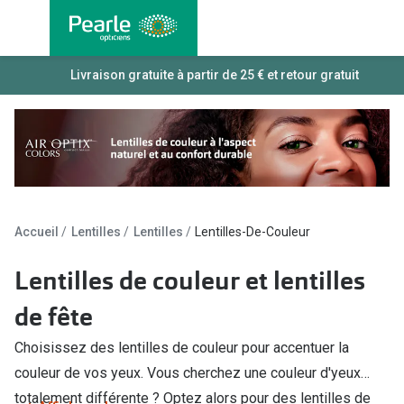
Allez
directement
au contenu
Nos lunettes
Livraison gratuite à partir de 25 € et retour gratuit
Toutes les
Lunettes femmes
Lentilles
Lunettes hommes
Lentilles j
Lunettes enfants
Lentilles 
Lentilles 
Types de lunettes
Accueil
Lentilles
Lentilles
Lentilles-De-Couleur
Lentilles 
Lunettes de vue
Lentilles de couleur et lentilles
Lentilles 
Lunettes progressives
de fête
Lentilles d
Lunettes d’un filtre à lumière bleu-violet
Choisissez des lentilles de couleur pour accentuer la
Produits d
Lunettes d'ordinateur
couleur de vos yeux. Vous cherchez une couleur d'yeux
Abonnemen
totalement différente ? Optez alors pour des lentilles de