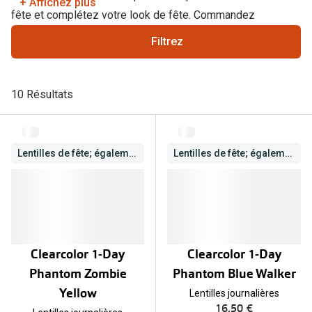
+ Affichez plus
Abonnement lunettes
fête et complétez votre look de fête. Commandez
Commander
facilement et rapidement en ligne chez Pearle.
Pearle Lunettes Sans Soucis
Filtrez
Actions
Pearle Lunettes Sans Soucis Kids+
Abonnement
10 Résultats
Actions
Achat pour
20% de réduction sur les lunettes ou solaires
Voir toute
de vue complètes
Lentilles de fête; également correctrices
Lentilles de fête; également correctrices
3 pour 1 : acheter, obtenir et offrir des lunettes
Marques
Voir toutes les actions
iWear
Acuvue
Nouveau
Clearcolor 1-Day
Clearcolor 1-Day
Air Optix
Nouvelles collections
Phantom Zombie
Phantom Blue Walker
Bausch &
Yellow
Lentilles journalières
Marques
16,50 €