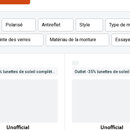
Toutes les marques de solaires
La règle 20-20-2
Polarisé
Antireflet
Style
Type de m
Blog
s de lentilles
inte des verres
Matériau de la monture
Essayer
Outlet -35% lunettes de soleil complètes
Unofficial
Unofficial