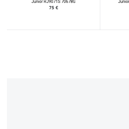
Junior RJ9071S 70678G
Junio
75 €