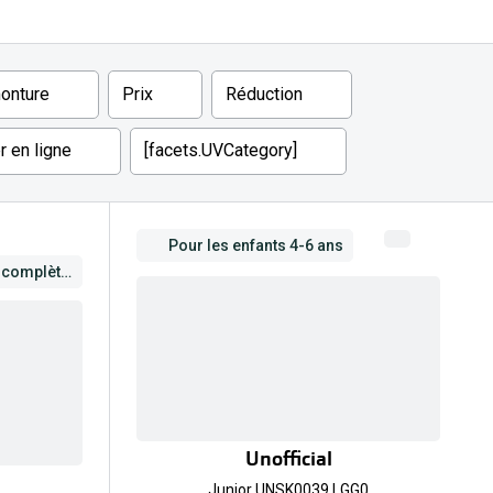
onture
Prix
Réduction
 en ligne
[facets.UVCategory]
Pour les enfants 4-6 ans
Outlet -35% lunettes de soleil complètes
Unofficial
Junior UNSK0039 LGG0