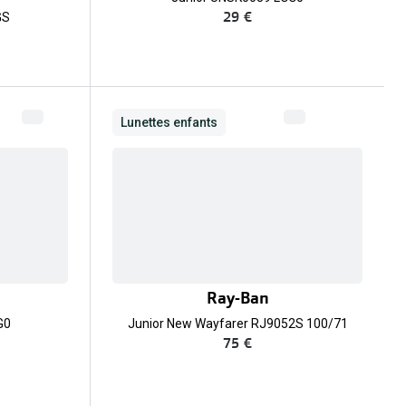
29 €
GS
Lunettes enfants
Ray-Ban
G0
Junior New Wayfarer RJ9052S 100/71
75 €