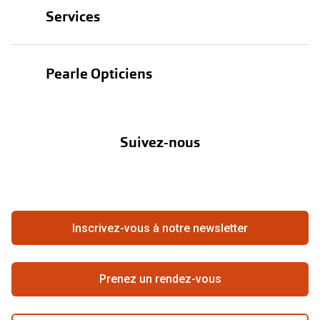
Services
Lunettes de soleil
Test de vue
Lentilles
Pearle Opticiens
Garanties
Nos marques
À propos de Pearle
Abonnement lentilles
Nos actions
Suivez-nous
Contact
Boutique en ligne
FAQ
Annuler ou retourner une commande
Travailler chez Pearle
Se rétracter du contrat ici
Inscrivez-vous à notre newsletter
Meilleure chaîne
Prenez un rendez-vous