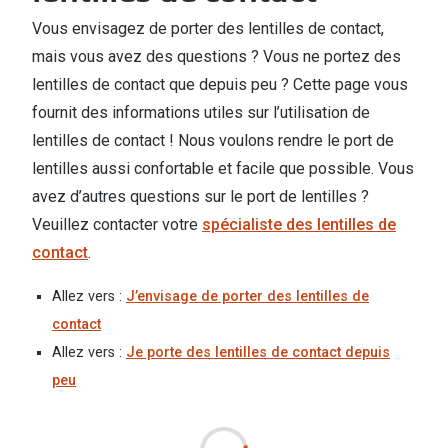
Abonnement lunettes
Vous envisagez de porter des lentilles de contact,
Commander
Pearle Lunettes Sans Soucis
mais vous avez des questions ? Vous ne portez des
Actions
lentilles de contact que depuis peu ? Cette page vous
Pearle Lunettes Sans Soucis Kids+
fournit des informations utiles sur l’utilisation de
Abonnement
Actions
lentilles de contact ! Nous voulons rendre le port de
Achat pour
lentilles aussi confortable et facile que possible. Vous
20% de réduction sur les lunettes ou solaires
avez d’autres questions sur le port de lentilles ?
Voir toute
de vue complètes
Veuillez contacter votre
spécialiste des lentilles de
3 pour 1 : acheter, obtenir et offrir des lunettes
Marques
contact
.
Voir toutes les actions
iWear
Allez vers :
J’envisage de porter des lentilles de
contact
Acuvue
Nouveau
Allez vers :
Je porte des lentilles de contact depuis
Air Optix
Nouvelles collections
peu
Bausch &
Marques