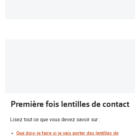
Verres de lunettes
Essayer vos lunettes en ligne
Verres photochromiques
Lunettes de nuit
Tout sur les lunettes
Première fois lentilles de contact
Lisez tout ce que vous devez savoir sur :
Que dois-je faire si je vais porter des lentilles de