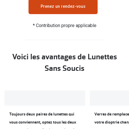
Biofinity
Prenez un rendez-vous
Ray-Ban
Dailies
Gucci
Proclear
* Contribution propre applicable
Seen
Toutes les
Vogue Eyewear
Aide et c
Michael Kors
Voici les avantages de Lunettes
Quelles le
Ralph Lauren
Sans Soucis
Contrôle d
Burberry
Contact le
Oakley
Premieres 
Toutes les marques de lunettes
Lentilles 
Aide et conseils en ligne
Toujours deux paires de lunettes qui
Verres de remplace
Tout savoi
vous conviennent, optez tous les deux
votre dioptrie chang
Acheter des lunettes en ligne en 4 étapes