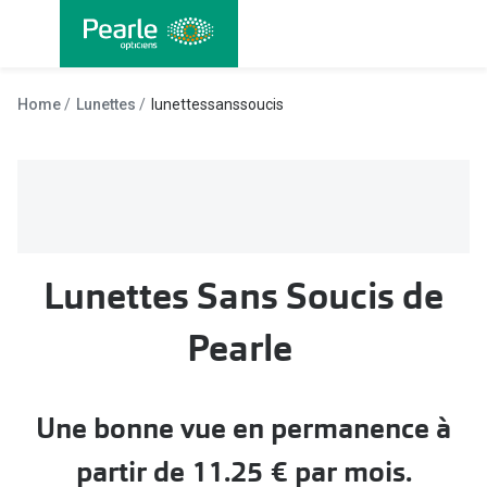
Allez
directement
au contenu
Nos lunettes
Toutes les
Home
Lunettes
lunettessanssoucis
Lunettes femmes
Lentilles
Lunettes hommes
Lentilles j
Lunettes enfants
Lentilles 
Lentilles 
Types de lunettes
Lunettes Sans Soucis de
Lentilles 
Lunettes de vue
Pearle
Lentilles 
Lunettes progressives
Lentilles d
Lunettes d’un filtre à lumière bleu-violet
Une bonne vue en permanence à
Produits d
Lunettes d'ordinateur
partir de 11.25 € par mois.
Abonnemen