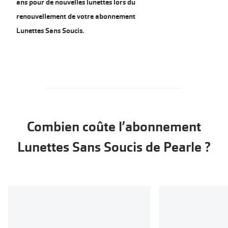
ans pour de nouvelles lunettes lors du
Verres de lunettes
renouvellement de votre abonnement
Lunettes Sans Soucis.
Essayer vos lunettes en ligne
Verres photochromiques
Lunettes de nuit
Tout sur les lunettes
Combien coûte l’abonnement
Lunettes Sans Soucis de Pearle ?