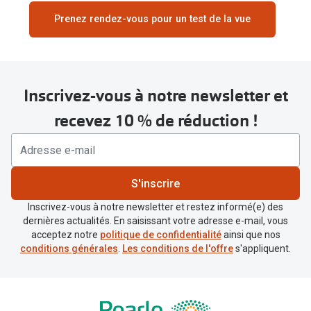
Le nombre de mois pendant lesquels vous êtes
Prenez rendez-vous pour un test de la vue
sous contrat à la suite des 2 ans n'a pas
d'incidence sur les frais de rachat (que ce soit 24,
30 ou même plus ne change rien).
Inscrivez-vous à notre newsletter et
recevez 10 % de réduction !
S'inscrire
Inscrivez-vous à notre newsletter et restez informé(e) des
dernières actualités. En saisissant votre adresse e-mail, vous
acceptez notre
politique de confidentialité
ainsi que nos
conditions générales
.
Les conditions de l'offre
s'appliquent.