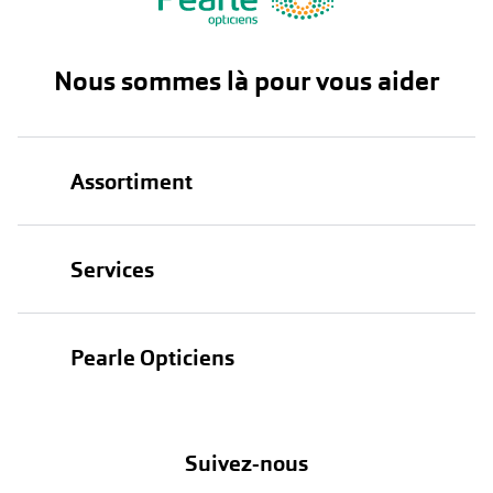
Nous sommes là pour vous aider
Assortiment
Lunettes
Services
Lunettes de soleil
Test de vue
Lentilles
Pearle Opticiens
Garanties
Nos marques
À propos de Pearle
Abonnement lentilles
Nos actions
Suivez-nous
Contact
Boutique en ligne