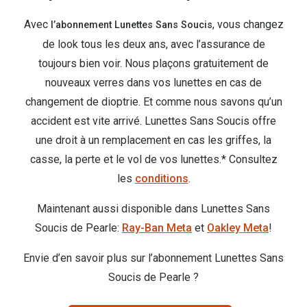
Abonnement lunettes
Avec
, vous changez
Commander
l’abonnement Lunettes Sans Soucis
Pearle Lunettes Sans Soucis
de look tous les deux ans, avec l’assurance de
Actions
Pearle Lunettes Sans Soucis Kids+
toujours bien voir. Nous plaçons gratuitement de
Abonnement
nouveaux verres dans vos lunettes en cas de
Actions
changement de dioptrie. Et comme nous savons qu’un
Achat pour
accident est vite arrivé. Lunettes Sans Soucis offre
20% de réduction sur les lunettes ou solaires
Voir toute
une droit à un remplacement en cas les griffes, la
de vue complètes
casse, la perte et le vol de vos lunettes.* Consultez
3 pour 1 : acheter, obtenir et offrir des lunettes
Marques
les
conditions
.
Voir toutes les actions
iWear
Maintenant aussi disponible dans Lunettes Sans
Acuvue
Soucis de Pearle:
Ray-Ban Meta
et
Oakley Meta
!
Nouveau
Air Optix
Envie d’en savoir plus sur l’abonnement Lunettes Sans
Nouvelles collections
Soucis de Pearle ?
Bausch &
Marques