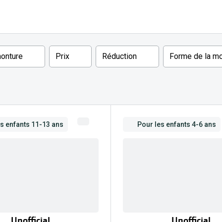
Toutes les marques de solaires
La règle 20-20-2
Blog
onture
Prix
Réduction
Forme de la m
s de lentilles
es enfants 11-13 ans
Pour les enfants 4-6 ans
Unofficial
Unofficial