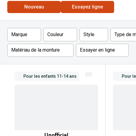
Nouveau
Essayez ligne
Lunettes de voiture
Fatigue oculaire
Manuels
Biofinity
3 pour 1 : acheter, obtenir et offrir
Commander à nouveau des lentilles
Surlunettes de soleil
Yeux rouges
Glasses for Congo
Dailies
Conditions d'action
Tous les sujets
Proclear
Pearle Lunettes Sans Soucis
Filtre
Marque
Couleur
Style
Type de m
Toutes les marque
Pearle Lunettes Sans Soucis Kids+
Matériau de la monture
Essayer en ligne
Pour les enfants 11-14 ans
Pour l
Unofficial