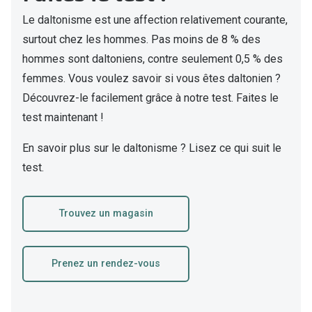
Abonnement lunettes
Le daltonisme est une affection relativement courante,
Commander
Pearle Lunettes Sans Soucis
surtout chez les hommes. Pas moins de 8 % des
Actions
hommes sont daltoniens, contre seulement 0,5 % des
Pearle Lunettes Sans Soucis Kids+
femmes. Vous voulez savoir si vous êtes daltonien ?
Abonnement
Actions
Découvrez-le facilement grâce à notre test. Faites le
Achat pour
test maintenant !
20% de réduction sur les lunettes ou solaires
Voir toute
de vue complètes
En savoir plus sur le daltonisme ? Lisez ce qui suit le
test.
3 pour 1 : acheter, obtenir et offrir des lunettes
Marques
Voir toutes les actions
iWear
Trouvez un magasin
Acuvue
Nouveau
Air Optix
Prenez un rendez-vous
Nouvelles collections
Bausch &
Marques