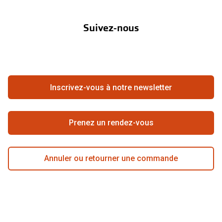
À propos de Pearle
Abonnement lentilles
Nos actions
Suivez-nous
Contact
Boutique en ligne
FAQ
Annuler ou retourner une commande
Travailler chez Pearle
Se rétracter du contrat ici
Inscrivez-vous à notre newsletter
Meilleure chaîne
Prenez un rendez-vous
Annuler ou retourner une commande