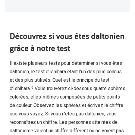
Biofinity
Ray-Ban
Dailies
Gucci
Proclear
Seen
Découvrez si vous êtes daltonien
Toutes les
Vogue Eyewear
grâce à notre test
Aide et c
Michael Kors
Il existe plusieurs tests pour déterminer si vous êtes
Quelles le
Ralph Lauren
daltonien, le test d’Ishihara étant l’un des plus connus
Contrôle d
Burberry
et des plus utilisés. Quel est le principe du test
d’Ishihara ? Vous trouverez ci-dessous quatre sphères
Contact le
Oakley
colorées, elles-mêmes composées de petits points
Premieres 
Toutes les marques de lunettes
de couleur. Observez les sphères et écrivez le chiffre
Lentilles 
que vous voyez. Si vous n’êtes pas daltonien, vous
Aide et conseils en ligne
reconnaîtrez un chiffre. Les personnes atteintes de
Tout savoi
daltonisme voient un chiffre différent ou ne voient pas
Acheter des lunettes en ligne en 4 étapes