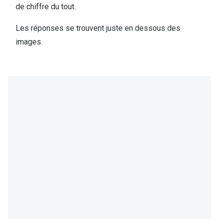
de chiffre du tout.
Verres de lunettes
Les réponses se trouvent juste en dessous des
Essayer vos lunettes en ligne
images.
Verres photochromiques
Lunettes de nuit
Tout sur les lunettes