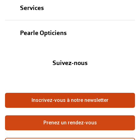
Services
Lunettes de soleil
Test de vue
Lentilles
Pearle Opticiens
Garanties
Nos marques
À propos de Pearle
Abonnement lentilles
Nos actions
Suivez-nous
Contact
Boutique en ligne
FAQ
Annuler ou retourner une commande
Travailler chez Pearle
Se rétracter du contrat ici
Inscrivez-vous à notre newsletter
Meilleure chaîne
Prenez un rendez-vous