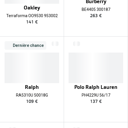
Burberry
Oakley
BE4405 300187
263 €
Terraforma OO9530 953002
141 €
Dernière chance
Ralph
Polo Ralph Lauren
RA5310U 50018G
PH4229U 56/17
109 €
137 €