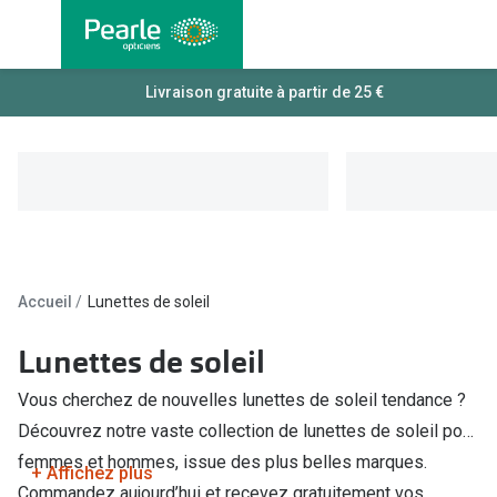
Allez
directement
au contenu
Nos lunettes
Livraison gratuite à partir de 25 €
Toutes les
Lunettes femmes
Lentilles
Lunettes hommes
Lentilles j
Lunettes enfants
Lentilles 
Lentilles 
Types de lunettes
Accueil
Lunettes de soleil
Lentilles 
Lunettes de vue
Lentilles 
Lunettes de soleil
Lunettes progressives
Lentilles d
Vous cherchez de nouvelles lunettes de soleil tendance ?
Lunettes d’un filtre à lumière bleu-violet
Découvrez notre vaste collection de lunettes de soleil pour
Produits d
Lunettes d'ordinateur
femmes et hommes, issue des plus belles marques.
+ Affichez plus
Abonnemen
Commandez aujourd’hui et recevez gratuitement vos