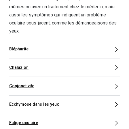
mêmes ou avec un traitement chez le médecin, mais
Verres de lunettes
aussi les symptômes qui indiquent un problème
Essayer vos lunettes en ligne
oculaire sous-jacent, comme les démangeaisons des
yeux.
Verres photochromiques
Lunettes de nuit
Blépharite
Tout sur les lunettes
Chalazion
Conjonctivite
Ecchymose dans les yeux
Fatige oculaire