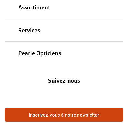
Assortiment
Lunettes
Services
Lunettes de soleil
Test de vue
Lentilles
Pearle Opticiens
Garanties
Nos marques
À propos de Pearle
Abonnement lentilles
Nos actions
Suivez-nous
Contact
Boutique en ligne
FAQ
Annuler ou retourner une commande
Travailler chez Pearle
Se rétracter du contrat ici
Inscrivez-vous à notre newsletter
Meilleure chaîne