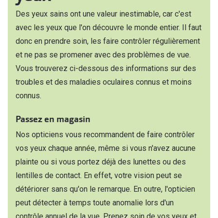
Abonnement lunettes
Des yeux sains ont une valeur inestimable, car c'est
Commander
Pearle Lunettes Sans Soucis
avec les yeux que l'on découvre le monde entier. Il faut
Actions
donc en prendre soin, les faire contrôler régulièrement
Pearle Lunettes Sans Soucis Kids+
et ne pas se promener avec des problèmes de vue.
Abonnement
Actions
Vous trouverez ci-dessous des informations sur des
Achat pour
troubles et des maladies oculaires connus et moins
20% de réduction sur les lunettes ou solaires
connus.
Voir toute
de vue complètes
Passez en magasin
3 pour 1 : acheter, obtenir et offrir des lunettes
Marques
Nos opticiens vous recommandent de faire contrôler
Voir toutes les actions
iWear
vos yeux chaque année, même si vous n'avez aucune
Acuvue
plainte ou si vous portez déjà des lunettes ou des
Nouveau
lentilles de contact. En effet, votre vision peut se
Air Optix
Nouvelles collections
détériorer sans qu'on le remarque. En outre, l'opticien
Bausch &
peut détecter à temps toute anomalie lors d'un
Marques
contrôle annuel de la vue. Prenez soin de vos yeux et