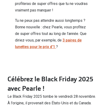
Abonnement lunettes
profiteras de super offres que tu ne voudras
Commander
vraiment pas manquer !
Pearle Lunettes Sans Soucis
Actions
Tu ne peux pas attendre aussi longtemps ?
Pearle Lunettes Sans Soucis Kids+
Bonne nouvelle : chez Pearle, vous profitez
Abonnement
Actions
de super offres tout au long de l’année. Que
Achat pour
diriez-vous, par exemple, de
3 paires de
20% de réduction sur les lunettes ou solaires
lunettes pour le prix d’1
?
Voir toute
de vue complètes
3 pour 1 : acheter, obtenir et offrir des lunettes
Marques
Voir toutes les actions
iWear
Célébrez le Black Friday 2025
Acuvue
Nouveau
avec Pearle !
Air Optix
Nouvelles collections
Le Black Friday 2025 tombe le vendredi 28 novembre.
Bausch &
Marques
À l'origine, il provenait des États-Unis et du Canada.