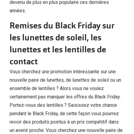
devenu de plus en plus populaire ces dernières
Verres de lunettes
années.
Essayer vos lunettes en ligne
Remises du Black Friday sur
Verres photochromiques
les lunettes de soleil, les
Lunettes de nuit
lunettes et les lentilles de
Tout sur les lunettes
contact
Vous cherchez une promotion intéressante sur une
nouvelle paire de lunettes, de lunettes de soleil ou un
ensemble de lentilles ? Alors vous ne voulez
certainement pas manquer les offres du Black Friday.
Portez-vous des lentilles ? Saisissez votre chance
pendant le Black Friday, de cette façon vous pourrez
revoir des produits pointus à un prix compétitif dans
un avenir proche. Vous cherchez une nouvelle paire de