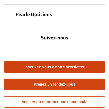
Test de vue
Lentilles
Pearle Opticiens
Garanties
Nos marques
À propos de Pearle
Abonnement lentilles
Nos actions
Suivez-nous
Contact
Boutique en ligne
FAQ
Annuler ou retourner une commande
Travailler chez Pearle
Se rétracter du contrat ici
Inscrivez-vous à notre newsletter
Meilleure chaîne
Prenez un rendez-vous
Annuler ou retourner une commande