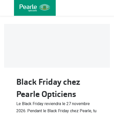
Allez
directement
au contenu
Nos lunettes
Toutes les
Lunettes femmes
Lentilles
Lunettes hommes
Lentilles j
Lunettes enfants
Lentilles 
Lentilles 
Types de lunettes
Lentilles 
Lunettes de vue
Black Friday chez
Lentilles 
Lunettes progressives
Lentilles d
Pearle Opticiens
Lunettes d’un filtre à lumière bleu-violet
Produits d
Le Black Friday reviendra le 27 novembre
Lunettes d'ordinateur
2026. Pendant le Black Friday chez Pearle, tu
Abonnemen