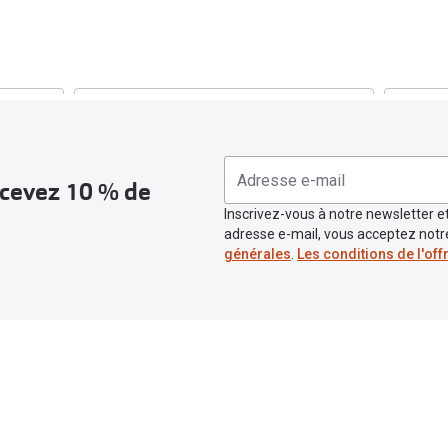
Toutes les marques de solaires
La règle 20-20-2
Blog
s de lentilles
recevez 10 % de
Inscrivez-vous à notre newsletter et
adresse e-mail, vous acceptez not
générales
.
Les conditions de l'off