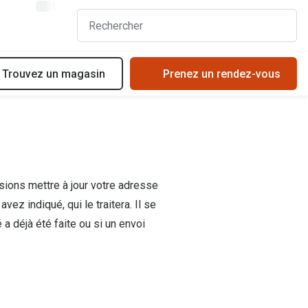
Trouvez un magasin
Prenez un rendez-vous
Acheter des lunettes en ligne en 4 étapes
Types de verres solaires
Verres de lunettes
Choisir les bonnes lunettes de soleil
Essayer vos lunettes en ligne
Essayer des solaires en ligne
ions mettre à jour votre adresse
Verres photochromiques
Tendances solaires
 indiqué, qui le traitera. Il se
Lunettes de nuit
Verres photochromiques
 déjà été faite ou si un envoi
t
Tout sur les lunettes