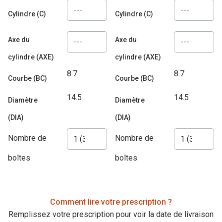
Biofinity
Ray-Ban
Cylindre (C)
Cylindre (C)
Dailies
Gucci
Axe du
Axe du
Proclear
Seen
cylindre (AXE)
cylindre (AXE)
Toutes les
Vogue Eyewear
8.7
8.7
Courbe (BC)
Courbe (BC)
Aide et c
Michael Kors
14.5
14.5
Diamètre
Diamètre
Quelles le
Ralph Lauren
(DIA)
(DIA)
Contrôle d
Burberry
Nombre de
Nombre de
Contact le
Oakley
boîtes
boîtes
Premieres 
Toutes les marques de lunettes
Lentilles 
Aide et conseils en ligne
Comment lire votre prescription ?
Tout savoi
Remplissez votre prescription pour voir la date de livraison
Acheter des lunettes en ligne en 4 étapes