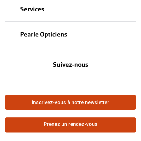
Lunettes
Services
Lunettes de soleil
Test de vue
Lentilles
Pearle Opticiens
Garanties
Nos marques
À propos de Pearle
Abonnement lentilles
Nos actions
Suivez-nous
Contact
Boutique en ligne
FAQ
Annuler ou retourner une commande
Travailler chez Pearle
Se rétracter du contrat ici
Inscrivez-vous à notre newsletter
Meilleure chaîne
Prenez un rendez-vous