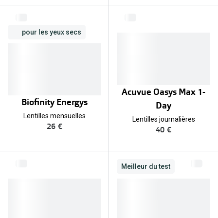
Verres de lunettes
pour les yeux secs
Essayer vos lunettes en ligne
Verres photochromiques
Lunettes de nuit
Acuvue Oasys Max 1-
Tout sur les lunettes
Biofinity Energys
Day
Lentilles mensuelles
Lentilles journalières
26 €
40 €
Meilleur du test