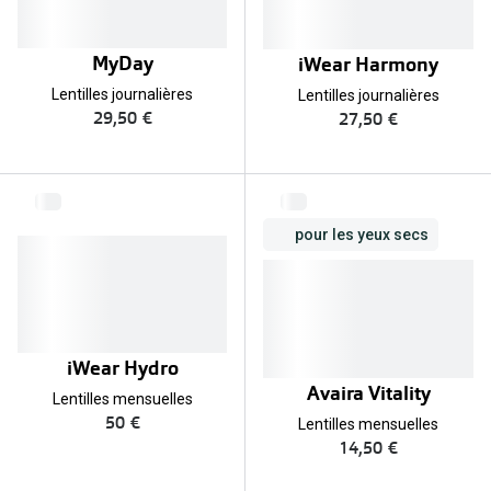
Biofinity
Ray-Ban
Dailies
MyDay
iWear Harmony
Gucci
Proclear
Lentilles journalières
Lentilles journalières
Seen
29,50 €
27,50 €
Toutes les
Vogue Eyewear
Aide et c
Michael Kors
pour les yeux secs
Quelles le
Ralph Lauren
Contrôle d
Burberry
Contact le
Oakley
iWear Hydro
Premieres 
Toutes les marques de lunettes
Avaira Vitality
Lentilles mensuelles
Lentilles 
50 €
Lentilles mensuelles
Aide et conseils en ligne
14,50 €
Tout savoi
Acheter des lunettes en ligne en 4 étapes