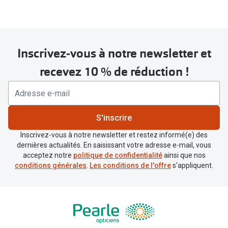
Inscrivez-vous à notre newsletter et
recevez 10 % de réduction !
BC
S'inscrire
Courbure de base : courbure de la
Inscrivez-vous à notre newsletter et restez informé(e) des
lentille de contact en millimètres. Est
dernières actualités. En saisissant votre adresse e-mail, vous
désignée sur l'emballage par BC.
acceptez notre
politique de confidentialité
ainsi que nos
conditions générales
.
Les conditions de l'offre
s'appliquent.
DIA
Diamètre : diamètre de la lentille de
contact en millimètres. Est désigné
sur l'emballage par DIA.