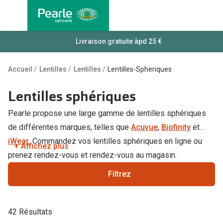
Allez
directement
au contenu
Nos lunettes
Livraison gratuite àpd 25 €
Toutes les
Lunettes femmes
Lentilles
Accueil
Lentilles
Lentilles
Lentilles-Spheriques
Lunettes hommes
Lentilles j
Lentilles sphériques
Lunettes enfants
Lentilles 
Pearle propose une large gamme de lentilles sphériques
Lentilles 
Types de lunettes
de différentes marques, telles que
Acuvue
,
Biofinity
et
Lentilles 
iWear
. Commandez vos lentilles sphériques en ligne ou
Lunettes de vue
+ Affichez plus
prenez rendez-vous et rendez-vous au magasin.
Lentilles 
Lunettes progressives
Filtrez
Lentilles d
Lunettes d’un filtre à lumière bleu-violet
Produits d
Lunettes d'ordinateur
42 Résultats
Abonnemen