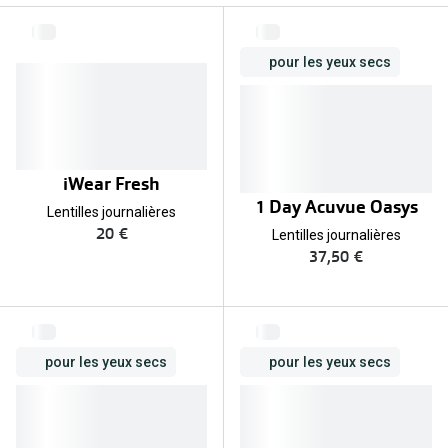
Abonnement lunettes
Commander
Pearle Lunettes Sans Soucis
pour les yeux secs
Actions
Pearle Lunettes Sans Soucis Kids+
Abonnement
Actions
Achat pour
iWear Fresh
20% de réduction sur les lunettes ou solaires
Voir toute
1 Day Acuvue Oasys
de vue complètes
Lentilles journalières
20 €
Lentilles journalières
3 pour 1 : acheter, obtenir et offrir des lunettes
Marques
37,50 €
Voir toutes les actions
iWear
Acuvue
Nouveau
pour les yeux secs
pour les yeux secs
Air Optix
Nouvelles collections
Bausch &
Marques