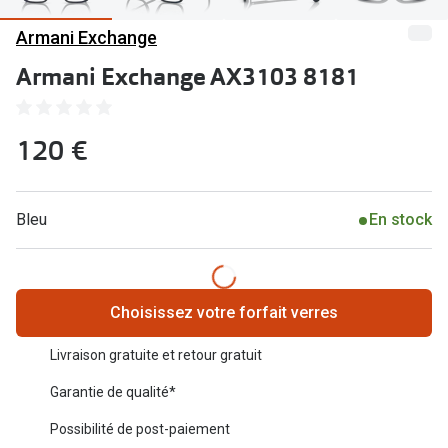
Abonnement lunettes
Armani Exchange
Commander
Pearle Lunettes Sans Soucis
Armani Exchange AX3103 8181
Actions
Pearle Lunettes Sans Soucis Kids+
Abonnement
Actions
120 €
Achat pour
20% de réduction sur les lunettes ou solaires
Voir toute
de vue complètes
Bleu
En stock
3 pour 1 : acheter, obtenir et offrir des lunettes
Marques
Voir toutes les actions
iWear
Choisissez votre forfait verres
Acuvue
Nouveau
Livraison gratuite et retour gratuit
Air Optix
Nouvelles collections
Garantie de qualité*
Bausch &
Marques
Possibilité de post-paiement