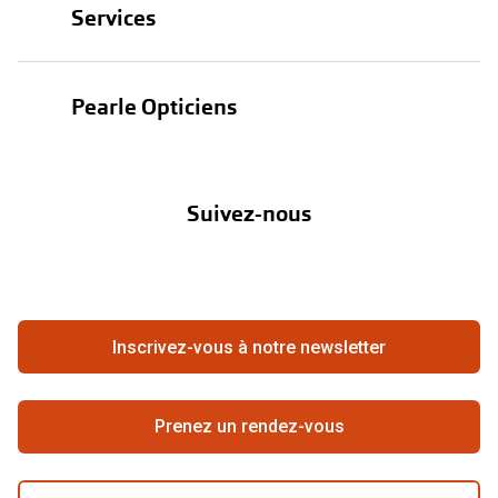
Services
Lunettes de soleil
Test de vue
Lentilles
Pearle Opticiens
Garanties
Nos marques
À propos de Pearle
Abonnement lentilles
Nos actions
Suivez-nous
Contact
Boutique en ligne
FAQ
Annuler ou retourner une commande
Travailler chez Pearle
Se rétracter du contrat ici
Inscrivez-vous à notre newsletter
Meilleure chaîne
Prenez un rendez-vous