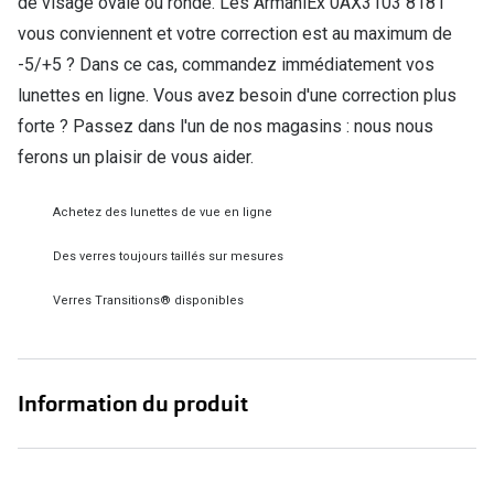
de visage ovale ou ronde. Les ArmaniEx 0AX3103 8181
Verres de lunettes
vous conviennent et votre correction est au maximum de
-5/+5 ? Dans ce cas, commandez immédiatement vos
Essayer vos lunettes en ligne
lunettes en ligne. Vous avez besoin d'une correction plus
Verres photochromiques
forte ? Passez dans l'un de nos magasins : nous nous
ferons un plaisir de vous aider.
Lunettes de nuit
Tout sur les lunettes
Achetez des lunettes de vue en ligne
Des verres toujours taillés sur mesures
Verres Transitions® disponibles
Information du produit