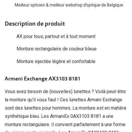
Biofinity
Meilleur opticien & meilleur webshop d’optique de Belgique
Ray-Ban
Dailies
Gucci
Description de produit
Proclear
Seen
AX pour tous, partout et à tout moment
Toutes les
Vogue Eyewear
Monture rectangulaire de couleur bleue
Aide et c
Michael Kors
Monture injectée légère et confortable
Quelles le
Ralph Lauren
Contrôle d
Armani Exchange AX3103 8181
Burberry
Contact le
Oakley
Vous avez besoin de (nouvelles) lunettes ? Voilà peut-être
Premieres 
la monture qu’il vous faut ! Ces lunettes Armani Exchange
Toutes les marques de lunettes
sont des lunettes pour hommes. La monture est en matière
Lentilles 
Aide et conseils en ligne
synthétique bleu. Les ArmaniEx 0AX3103 8181 a une
Tout savoi
monture rectangulaire. Il convient parfaitement à une forme
Acheter des lunettes en ligne en 4 étapes