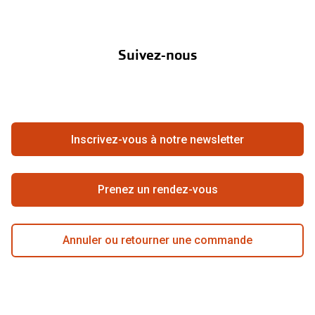
Nos marques
Verres de lunettes
À propos de Pearle
Abonnement lentilles
Nos actions
Essayer vos lunettes en ligne
Suivez-nous
Contact
Boutique en ligne
Verres photochromiques
FAQ
Annuler ou retourner une commande
Lunettes de nuit
Travailler chez Pearle
Se rétracter du contrat ici
Tout sur les lunettes
Inscrivez-vous à notre newsletter
Meilleure chaîne
Prenez un rendez-vous
Annuler ou retourner une commande