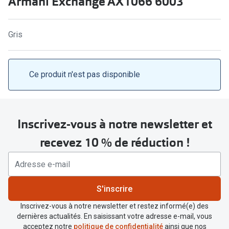
Armani Exchange AX1066 6003
Abonnement lunettes
Commander
Pearle Lunettes Sans Soucis
Gris
Actions
Pearle Lunettes Sans Soucis Kids+
Abonnement
Actions
Ce produit n'est pas disponible
Achat pour
20% de réduction sur les lunettes ou solaires
Voir toute
de vue complètes
Inscrivez-vous à notre newsletter et
3 pour 1 : acheter, obtenir et offrir des lunettes
Marques
recevez 10 % de réduction !
Voir toutes les actions
iWear
Acuvue
Nouveau
S'inscrire
Air Optix
Nouvelles collections
Inscrivez-vous à notre newsletter et restez informé(e) des
Bausch &
dernières actualités. En saisissant votre adresse e-mail, vous
Marques
acceptez notre
politique de confidentialité
ainsi que nos