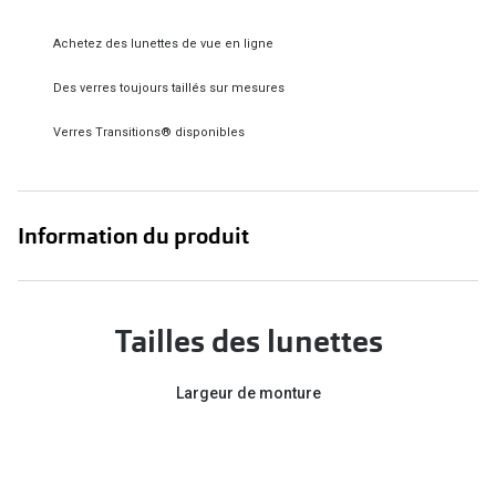
Verres de lunettes
Achetez des lunettes de vue en ligne
Essayer vos lunettes en ligne
Des verres toujours taillés sur mesures
Verres photochromiques
Verres Transitions® disponibles
Lunettes de nuit
Tout sur les lunettes
Information du produit
Tailles des lunettes
Largeur de monture