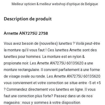
Biofinity
Meilleur opticien & meilleur webshop d’optique de Belgique
Ray-Ban
Dailies
Gucci
Description de produit
Proclear
Seen
Toutes les
Arnette AN7275U 2758
Vogue Eyewear
Aide et c
Michael Kors
Vous avez besoin de (nouvelles) lunettes ? Voilà peut-être
la monture qu’il vous faut ! Ces lunettes Arnette sont des
Quelles le
Ralph Lauren
lunettes pour hommes. La monture est en nylon &
Contrôle d
Burberry
propionate noir. Les Arnette AN7275U 60135620 a une
Contact le
monture rectangulaire. Il convient parfaitement à une forme
Oakley
de visage ovale ou ronde. Les Arnette AN7275U 60135620
Premieres 
Toutes les marques de lunettes
vous conviennent et votre correction se situe entre -5 et +5
Lentilles 
? Commandez directement vos lunettes en ligne. Il vous
Aide et conseils en ligne
faut une correction plus forte? Passez dans un de nos
Tout savoi
Acheter des lunettes en ligne en 4 étapes
magasins : nous y sommes à votre disposition.