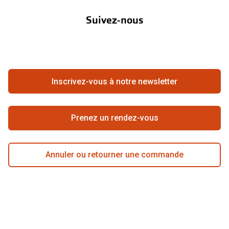
Abonnement lentilles
Nos actions
Suivez-nous
Contact
Boutique en ligne
FAQ
Annuler ou retourner une commande
Travailler chez Pearle
Se rétracter du contrat ici
Inscrivez-vous à notre newsletter
Meilleure chaîne
Prenez un rendez-vous
Annuler ou retourner une commande