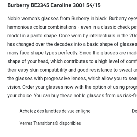
Burberry BE2345 Caroline 3001 54/15
Lunettes de voiture
Fatigue oculaire
Manuels
Biofinity
3 pour 1 : acheter, obtenir et offrir
Commander à nouveau des lentilles
Surlunettes de soleil
Yeux rouges
Glasses for Congo
Dailies
Noble women's glasses from Burberry in black. Burberry eye
Conditions d'action
Tous les sujets
Proclear
harmonious colour combinations - even in a classic check p
Pearle Lunettes Sans Soucis
model in a panto shape. Once worn by intellectuals in the 20s
Toutes les marque
Pearle Lunettes Sans Soucis Kids+
has changed over the decades into a basic shape of glasses 
many face shape types perfectly. Since the glasses are made 
shape of your head, which contributes to a high level of comf
their easy skin compatibility and good resistance to sweat an
the glasses with progressive lenses, which allow you to seam
vision. Order your glasses now with the option of using progr
your choice. You can buy these noble glasses from us risk-fre
Achetez des lunettes de vue en ligne
De
Verres Transitions® disponibles