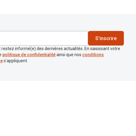
S'inscrire
 restez informé(e) des dernières actualités. En saisissant votre
re
politique de confidentialité
ainsi que nos
conditions
re
s'appliquent.