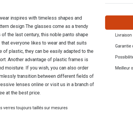
Toutes les marques de solaires
La règle 20-20-2
wear inspires with timeless shapes and
Blog
attern design The glasses come as a trendy
 of the last century, this noble panto shape
s de lentilles
Livraison 
that everyone likes to wear and that suits
Garantie 
of plastic, they can be easily adapted to the
Possibili
ort. Another advantage of plastic frames is
d moisture. If you wish, you can also order
Meilleur 
lessly transition between different fields of
essive lenses online or visit us in a branch of
e at the best price.
s verres toujours taillés sur mesures