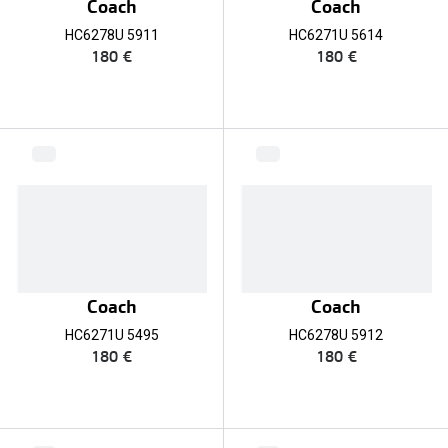
Coach
Coach
Verres de lunettes
HC6278U 5911
HC6271U 5614
180 €
180 €
Essayer vos lunettes en ligne
Verres photochromiques
Lunettes de nuit
Tout sur les lunettes
Coach
Coach
HC6271U 5495
HC6278U 5912
180 €
180 €