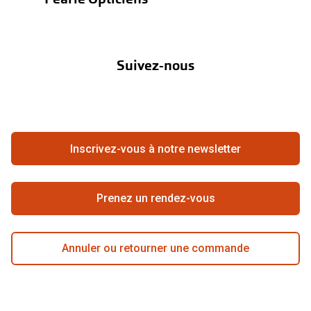
Garanties
Nos marques
À propos de Pearle
Abonnement lentilles
Nos actions
Suivez-nous
Contact
Boutique en ligne
FAQ
Annuler ou retourner une commande
Travailler chez Pearle
Se rétracter du contrat ici
Inscrivez-vous à notre newsletter
Meilleure chaîne
Prenez un rendez-vous
Annuler ou retourner une commande