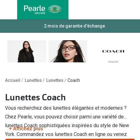
Allez
directement
au contenu
Nos lunettes
2 mois de garantie d'échange
Toutes les
Lunettes femmes
Lentilles
Lunettes hommes
Lentilles j
Lunettes enfants
Lentilles 
Lentilles 
Types de lunettes
Accueil
Lunettes
Lunettes
Coach
Lentilles 
Lunettes de vue
Lunettes Coach
Lentilles 
Lunettes progressives
Vous recherchez des lunettes élégantes et modernes ?
Lentilles d
Lunettes d’un filtre à lumière bleu-violet
Chez Pearle, vous pouvez choisir parmi une variété de
Produits d
lunettes Coach sophistiquées inspirées du style de New
Lunettes d'ordinateur
+ Affichez plus
York. Commandez vos lunettes Coach en ligne ou venez
Abonnemen