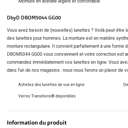
Monture en acétate légère et confortable
Lunettes de voiture
Fatigue oculaire
Manuels
Biofinity
3 pour 1 : acheter, obtenir et offrir
Commander à nouveau des lentilles
Surlunettes de soleil
Yeux rouges
Glasses for Congo
Dailies
DbyD DBOM5044 GG00
Conditions d'action
Tous les sujets
Proclear
Pearle Lunettes Sans Soucis
Vous avez besoin de (nouvelles) lunettes ? Voilà peut-être la
Toutes les marque
Pearle Lunettes Sans Soucis Kids+
des lunettes pour hommes. La monture est en matière synt
monture rectangulaire. Il convient parfaitement à une forme
DBOM5044 GG00 vous conviennent et votre correction est a
commandez immédiatement vos lunettes en ligne. Vous avez 
dans l'un de nos magasins : nous nous ferons un plaisir de vo
Achetez des lunettes de vue en ligne
De
Verres Transitions® disponibles
Information du produit