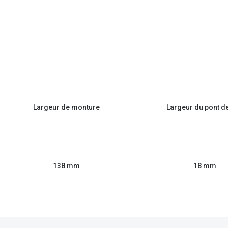
Largeur de monture
Largeur du pont d
138 mm
18 mm