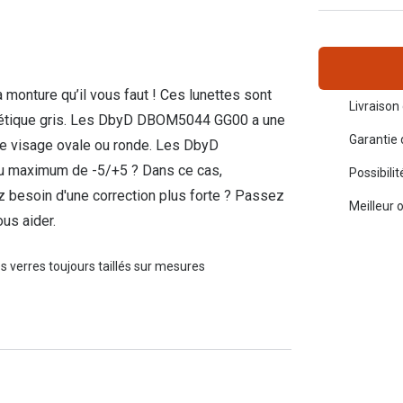
Toutes les marques de solaires
La règle 20-20-2
Blog
 monture qu’il vous faut ! Ces lunettes sont
s de lentilles
Livraison 
hétique gris. Les DbyD DBOM5044 GG00 a une
Garantie 
 de visage ovale ou ronde. Les DbyD
u maximum de -5/+5 ? Dans ce cas,
Possibili
besoin d'une correction plus forte ? Passez
Meilleur 
us aider.
s verres toujours taillés sur mesures