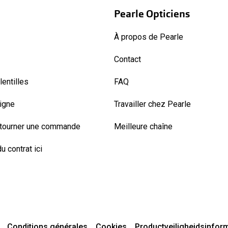
Pearle Opticiens
À propos de Pearle
Contact
entilles
FAQ
ligne
Travailler chez Pearle
etourner une commande
Meilleure chaîne
u contrat ici
Conditions générales
Cookies
Productveiligheidsinfor