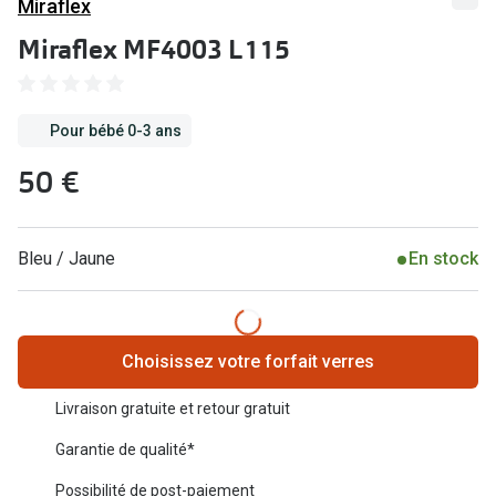
Miraflex
Abonnement lunettes
Commander
Miraflex MF4003 L115
Pearle Lunettes Sans Soucis
Actions
Pearle Lunettes Sans Soucis Kids+
Pour bébé 0-3 ans
Abonnement
Actions
50 €
Achat pour
20% de réduction sur les lunettes ou solaires
Voir toute
de vue complètes
Bleu / Jaune
En stock
3 pour 1 : acheter, obtenir et offrir des lunettes
Marques
Voir toutes les actions
iWear
Choisissez votre forfait verres
Acuvue
Nouveau
Livraison gratuite et retour gratuit
Air Optix
Nouvelles collections
Garantie de qualité*
Bausch &
Marques
Possibilité de post-paiement