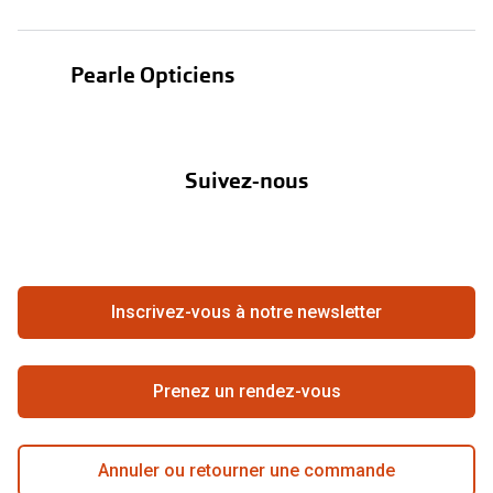
Lunettes de soleil
Test de vue
Lentilles
Pearle Opticiens
Garanties
Nos marques
À propos de Pearle
Abonnement lentilles
Nos actions
Suivez-nous
Contact
Boutique en ligne
FAQ
Annuler ou retourner une commande
Travailler chez Pearle
Se rétracter du contrat ici
Inscrivez-vous à notre newsletter
Meilleure chaîne
Prenez un rendez-vous
Annuler ou retourner une commande