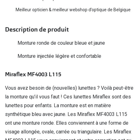
Biofinity
Ray-Ban
Meilleur opticien & meilleur webshop d’optique de Belgique
Dailies
Gucci
Proclear
Description de produit
Seen
Toutes les
Monture ronde de couleur bleue et jaune
Vogue Eyewear
Aide et c
Monture injectée légère et confortable
Michael Kors
Quelles le
Ralph Lauren
Miraflex MF4003 L115
Contrôle d
Burberry
Vous avez besoin de (nouvelles) lunettes ? Voilà peut-être
Contact le
Oakley
la monture qu’il vous faut ! Ces lunettes Miraflex sont des
Premieres 
lunettes pour enfants. La monture est en matière
Toutes les marques de lunettes
synthétique bleu avec jaune. Les Miraflex MF4003 L115
Lentilles 
Aide et conseils en ligne
ont une monture ronde. Elles conviennent à une forme de
Tout savoi
visage allongée, ovale, carrée ou triangulaire. Les Miraflex
Acheter des lunettes en ligne en 4 étapes