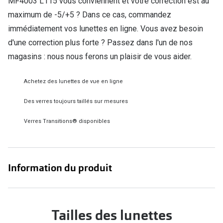
MF4003 L115 vous conviennent et votre correction est au
Verres de lunettes
maximum de -5/+5 ? Dans ce cas, commandez
immédiatement vos lunettes en ligne. Vous avez besoin
Essayer vos lunettes en ligne
d'une correction plus forte ? Passez dans l'un de nos
Verres photochromiques
magasins : nous nous ferons un plaisir de vous aider.
Lunettes de nuit
Achetez des lunettes de vue en ligne
Tout sur les lunettes
Des verres toujours taillés sur mesures
Verres Transitions® disponibles
Information du produit
Tailles des lunettes