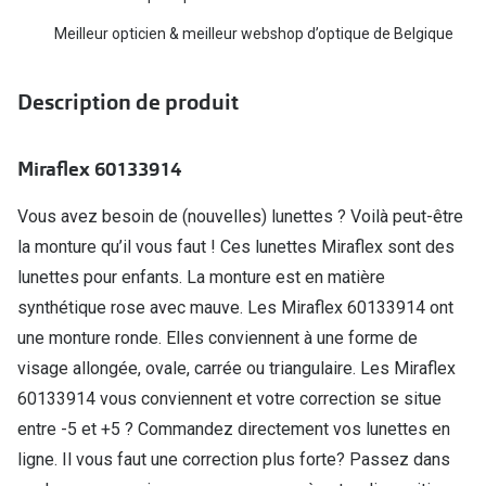
Biofinity
Ray-Ban
Meilleur opticien & meilleur webshop d’optique de Belgique
Dailies
Gucci
Proclear
Description de produit
Seen
Toutes les
Vogue Eyewear
Miraflex 60133914
Aide et c
Michael Kors
Vous avez besoin de (nouvelles) lunettes ? Voilà peut-être
Quelles le
Ralph Lauren
la monture qu’il vous faut ! Ces lunettes Miraflex sont des
lunettes pour enfants. La monture est en matière
Contrôle d
Burberry
synthétique rose avec mauve. Les Miraflex 60133914 ont
Contact le
Oakley
une monture ronde. Elles conviennent à une forme de
Premieres 
visage allongée, ovale, carrée ou triangulaire. Les Miraflex
Toutes les marques de lunettes
60133914 vous conviennent et votre correction se situe
Lentilles 
Aide et conseils en ligne
entre -5 et +5 ? Commandez directement vos lunettes en
Tout savoi
ligne. Il vous faut une correction plus forte? Passez dans
Acheter des lunettes en ligne en 4 étapes