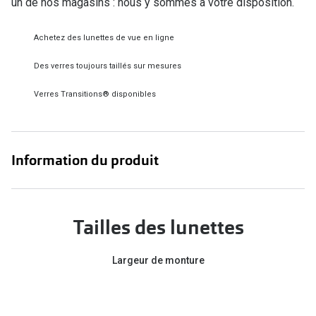
un de nos magasins : nous y sommes à votre disposition.
Verres de lunettes
Achetez des lunettes de vue en ligne
Essayer vos lunettes en ligne
Des verres toujours taillés sur mesures
Verres photochromiques
Verres Transitions® disponibles
Lunettes de nuit
Tout sur les lunettes
Information du produit
Tailles des lunettes
Largeur de monture