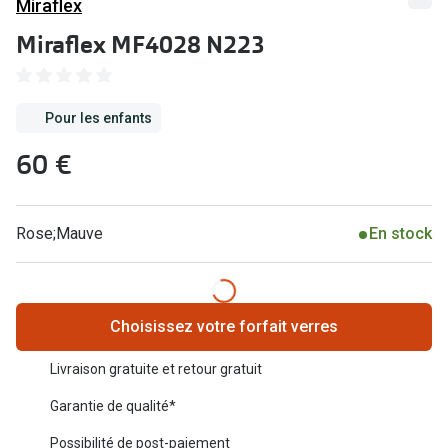
Miraflex
Abonnement lunettes
Commander
Miraflex MF4028 N223
Pearle Lunettes Sans Soucis
Actions
Pearle Lunettes Sans Soucis Kids+
Pour les enfants
Abonnement
Actions
60 €
Achat pour
20% de réduction sur les lunettes ou solaires
Voir toute
de vue complètes
Rose;Mauve
En stock
3 pour 1 : acheter, obtenir et offrir des lunettes
Marques
Voir toutes les actions
iWear
Choisissez votre forfait verres
Acuvue
Nouveau
Livraison gratuite et retour gratuit
Air Optix
Nouvelles collections
Garantie de qualité*
Bausch &
Marques
Possibilité de post-paiement