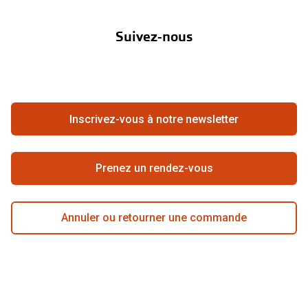
À propos de Pearle
Abonnement lentilles
Nos actions
Suivez-nous
Contact
Boutique en ligne
FAQ
Annuler ou retourner une commande
Travailler chez Pearle
Se rétracter du contrat ici
Inscrivez-vous à notre newsletter
Meilleure chaîne
Prenez un rendez-vous
Annuler ou retourner une commande