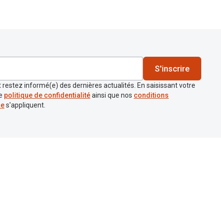
S'inscrire
 restez informé(e) des dernières actualités. En saisissant votre
re
politique de confidentialité
ainsi que nos
conditions
re
s'appliquent.