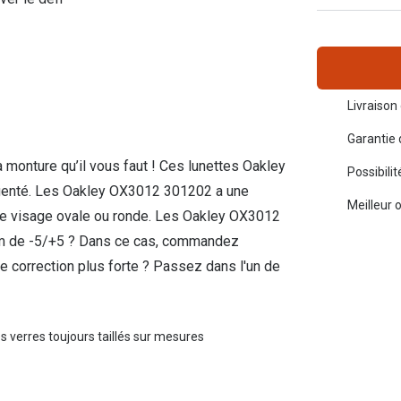
Toutes les marques de solaires
La règle 20-20-2
Blog
s de lentilles
Livraison 
Garantie 
 monture qu’il vous faut ! Ces lunettes Oakley
Possibili
rgenté. Les Oakley OX3012 301202 a une
Meilleur 
 de visage ovale ou ronde. Les Oakley OX3012
um de -5/+5 ? Dans ce cas, commandez
 correction plus forte ? Passez dans l'un de
s verres toujours taillés sur mesures