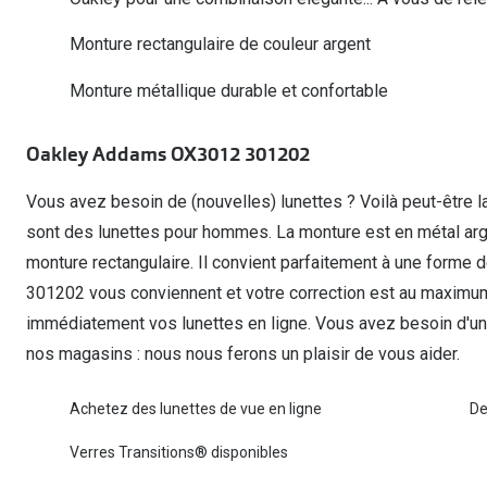
Lunettes de voiture
Fatigue oculaire
Manuels
Biofinity
3 pour 1 : acheter, obtenir et offrir
Monture rectangulaire de couleur argent
Commander à nouveau des lentilles
Surlunettes de soleil
Yeux rouges
Glasses for Congo
Dailies
Monture métallique durable et confortable
Conditions d'action
Tous les sujets
Proclear
Pearle Lunettes Sans Soucis
Toutes les marque
Pearle Lunettes Sans Soucis Kids+
Oakley Addams OX3012 301202
Vous avez besoin de (nouvelles) lunettes ? Voilà peut-être la
sont des lunettes pour hommes. La monture est en métal a
monture rectangulaire. Il convient parfaitement à une forme
301202 vous conviennent et votre correction est au maxim
immédiatement vos lunettes en ligne. Vous avez besoin d'une
nos magasins : nous nous ferons un plaisir de vous aider.
Achetez des lunettes de vue en ligne
De
Verres Transitions® disponibles