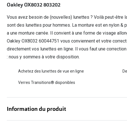
Oakley OX8032 803202
Lunettes de voiture
Fatigue oculaire
Manuels
Biofinity
3 pour 1 : acheter, obtenir et offrir
Commander à nouveau des lentilles
Surlunettes de soleil
Yeux rouges
Glasses for Congo
Dailies
Vous avez besoin de (nouvelles) lunettes ? Voilà peut-être la
Conditions d'action
Tous les sujets
Proclear
sont des lunettes pour hommes. La monture est en nylon &
Pearle Lunettes Sans Soucis
a une monture carrée. Il convient à une forme de visage allo
Toutes les marque
Pearle Lunettes Sans Soucis Kids+
Oakley OX8032 60044751 vous conviennent et votre correct
directement vos lunettes en ligne. Il vous faut une correct
: nous y sommes à votre disposition.
Achetez des lunettes de vue en ligne
De
Verres Transitions® disponibles
Information du produit