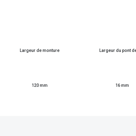
Largeur de monture
Largeur du pont d
120 mm
16 mm