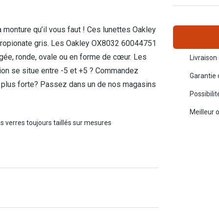
Toutes les marques de solaires
La règle 20-20-2
 monture qu’il vous faut ! Ces lunettes Oakley
Blog
 propionate gris. Les Oakley OX8032 60044751
ngée, ronde, ovale ou en forme de cœur. Les
s de lentilles
Livraison 
ion se situe entre -5 et +5 ? Commandez
Garantie 
ion plus forte? Passez dans un de nos magasins
Possibili
Meilleur 
s verres toujours taillés sur mesures