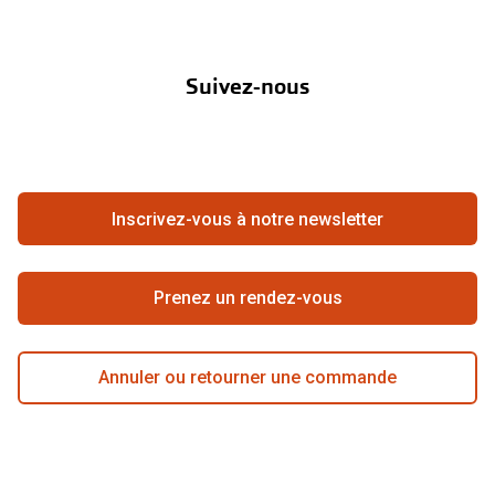
Nos marques
Verres de lunettes
À propos de Pearle
Abonnement lentilles
Nos actions
Essayer vos lunettes en ligne
Suivez-nous
Contact
Boutique en ligne
Verres photochromiques
FAQ
Annuler ou retourner une commande
Lunettes de nuit
Travailler chez Pearle
Se rétracter du contrat ici
Tout sur les lunettes
Inscrivez-vous à notre newsletter
Meilleure chaîne
Prenez un rendez-vous
Annuler ou retourner une commande