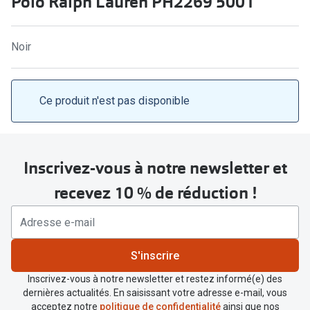
Polo Ralph Lauren PH2269 5001
Abonnement lunettes
Commander
Pearle Lunettes Sans Soucis
Noir
Actions
Pearle Lunettes Sans Soucis Kids+
Abonnement
Actions
Ce produit n'est pas disponible
Achat pour
20% de réduction sur les lunettes ou solaires
Voir toute
de vue complètes
Inscrivez-vous à notre newsletter et
3 pour 1 : acheter, obtenir et offrir des lunettes
Marques
recevez 10 % de réduction !
Voir toutes les actions
iWear
Acuvue
Nouveau
S'inscrire
Air Optix
Nouvelles collections
Inscrivez-vous à notre newsletter et restez informé(e) des
Bausch &
dernières actualités. En saisissant votre adresse e-mail, vous
Marques
acceptez notre
politique de confidentialité
ainsi que nos