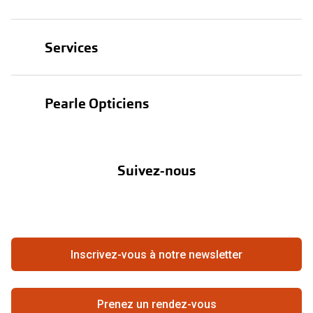
Lunettes
Services
Lunettes de soleil
Test de vue
Lentilles
Pearle Opticiens
Garanties
Nos marques
À propos de Pearle
Abonnement lentilles
Nos actions
Suivez-nous
Contact
Boutique en ligne
FAQ
Annuler ou retourner une commande
Travailler chez Pearle
Se rétracter du contrat ici
Inscrivez-vous à notre newsletter
Meilleure chaîne
Prenez un rendez-vous