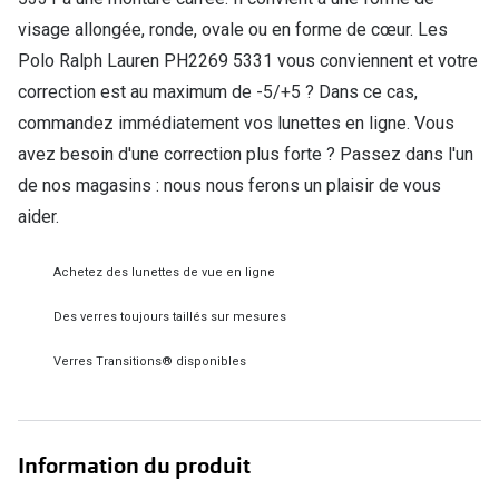
visage allongée, ronde, ovale ou en forme de cœur. Les
Verres de lunettes
Polo Ralph Lauren PH2269 5331 vous conviennent et votre
Essayer vos lunettes en ligne
correction est au maximum de -5/+5 ? Dans ce cas,
Verres photochromiques
commandez immédiatement vos lunettes en ligne. Vous
avez besoin d'une correction plus forte ? Passez dans l'un
Lunettes de nuit
de nos magasins : nous nous ferons un plaisir de vous
Tout sur les lunettes
aider.
Achetez des lunettes de vue en ligne
Des verres toujours taillés sur mesures
Verres Transitions® disponibles
Information du produit