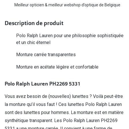
Biofinity
Meilleur opticien & meilleur webshop d’optique de Belgique
Ray-Ban
Dailies
Gucci
Description de produit
Proclear
Seen
Polo Ralph Lauren pour une philosophie sophistiquée
Toutes les
Vogue Eyewear
et un chic éternel
Aide et c
Michael Kors
Monture carrée transparentes
Quelles le
Ralph Lauren
Monture en acétate légère et confortable
Contrôle d
Burberry
Polo Ralph Lauren PH2269 5331
Contact le
Oakley
Vous avez besoin de (nouvelles) lunettes ? Voilà peut-être
Premieres 
Toutes les marques de lunettes
la monture qu’il vous faut ! Ces lunettes Polo Ralph Lauren
Lentilles 
sont des lunettes pour hommes. La monture est en matière
Aide et conseils en ligne
Tout savoi
synthétique transparent. Les Polo Ralph Lauren PH2269
Acheter des lunettes en ligne en 4 étapes
5331 a une monture carrée. Il convient à une forme de