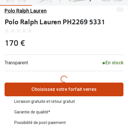
Abonnement lunettes
Polo Ralph Lauren
Commander
Pearle Lunettes Sans Soucis
Polo Ralph Lauren PH2269 5331
Actions
Pearle Lunettes Sans Soucis Kids+
Abonnement
Actions
170 €
Achat pour
20% de réduction sur les lunettes ou solaires
Voir toute
de vue complètes
Transparent
En stock
3 pour 1 : acheter, obtenir et offrir des lunettes
Marques
Voir toutes les actions
iWear
Choisissez votre forfait verres
Acuvue
Nouveau
Livraison gratuite et retour gratuit
Air Optix
Nouvelles collections
Garantie de qualité*
Bausch &
Marques
Possibilité de post-paiement