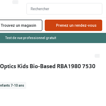
Trouvez un magasin
Prenez un rendez-vous
Test de vue professionnel gratuit
Acheter des lunettes en ligne en 4 étapes
Types de verres solaires
Verres de lunettes
Choisir les bonnes lunettes de soleil
Essayer vos lunettes en ligne
Essayer des solaires en ligne
 Optics Kids Bio-Based RBA1980 7530
Verres photochromiques
Tendances solaires
Lunettes de nuit
Verres photochromiques
t
Tout sur les lunettes
enfants 7-10 ans