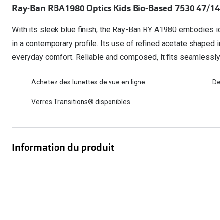
Ray-Ban RBA1980 Optics Kids Bio-Based 7530 47/14
Lunettes de voiture
Fatigue oculaire
Manuels
Biofinity
3 pour 1 : acheter, obtenir et offrir
Commander à nouveau des lentilles
Surlunettes de soleil
Yeux rouges
Glasses for Congo
Dailies
With its sleek blue finish, the Ray-Ban RY A1980 embodies ic
Conditions d'action
Tous les sujets
Proclear
in a contemporary profile. Its use of refined acetate shaped in
Pearle Lunettes Sans Soucis
everyday comfort. Reliable and composed, it fits seamlessly
Toutes les marque
Pearle Lunettes Sans Soucis Kids+
Achetez des lunettes de vue en ligne
De
Verres Transitions® disponibles
Information du produit