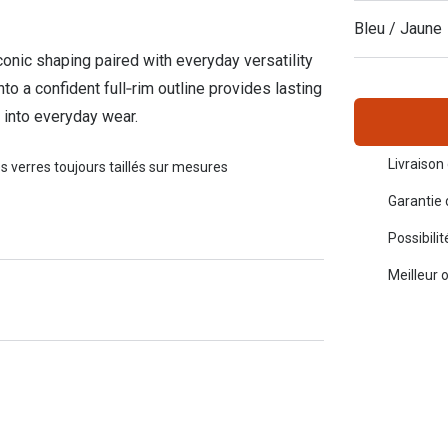
Toutes les marques de solaires
Bleu / Jaune
La règle 20-20-2
onic shaping paired with everyday versatility
Blog
to a confident full‑rim outline provides lasting
 into everyday wear.
s de lentilles
Livraison 
s verres toujours taillés sur mesures
Garantie 
Possibili
Meilleur 