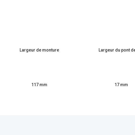
Largeur de monture
Largeur du pont d
117 mm
17 mm