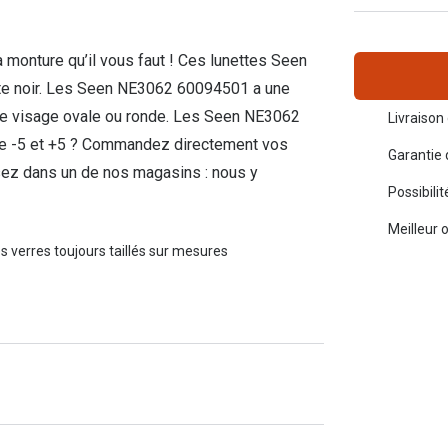
Toutes les marques de solaires
La règle 20-20-2
a monture qu’il vous faut ! Ces lunettes Seen
Blog
ate noir. Les Seen NE3062 60094501 a une
 de visage ovale ou ronde. Les Seen NE3062
s de lentilles
Livraison 
tre -5 et +5 ? Commandez directement vos
Garantie 
assez dans un de nos magasins : nous y
Possibili
Meilleur 
s verres toujours taillés sur mesures