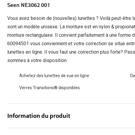
Seen NE3062 001
Lunettes de voiture
Fatigue oculaire
Manuels
Biofinity
3 pour 1 : acheter, obtenir et offrir
Commander à nouveau des lentilles
Surlunettes de soleil
Yeux rouges
Glasses for Congo
Dailies
Vous avez besoin de (nouvelles) lunettes ? Voilà peut-être l
Conditions d'action
Tous les sujets
Proclear
sont un modèle unisexe. La monture est en nylon & propion
Pearle Lunettes Sans Soucis
monture rectangulaire. Il convient parfaitement à une forme
Toutes les marque
Pearle Lunettes Sans Soucis Kids+
60094501 vous conviennent et votre correction se situe en
lunettes en ligne. Il vous faut une correction plus forte? P
sommes à votre disposition.
Achetez des lunettes de vue en ligne
De
Verres Transitions® disponibles
Information du produit