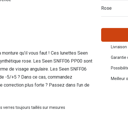
Toutes les marques de solaires
Rose
La règle 20-20-2
Blog
s de lentilles
Livraison 
a monture qu’il vous faut ! Ces lunettes Seen
Garantie 
 synthétique rose. Les Seen SNFF06 PP00 sont
Possibili
 forme de visage angulaire. Les Seen SNFF06
 de -5/+5 ? Dans ce cas, commandez
Meilleur 
 correction plus forte ? Passez dans l'un de
s verres toujours taillés sur mesures