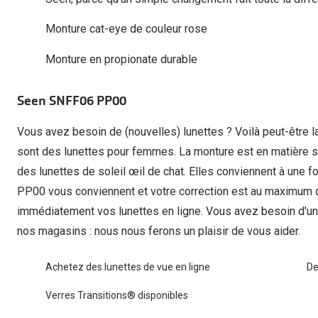
Lunettes de voiture
Fatigue oculaire
Manuels
Biofinity
3 pour 1 : acheter, obtenir et offrir
Monture cat-eye de couleur rose
Commander à nouveau des lentilles
Surlunettes de soleil
Yeux rouges
Glasses for Congo
Dailies
Monture en propionate durable
Conditions d'action
Tous les sujets
Proclear
Pearle Lunettes Sans Soucis
Toutes les marque
Pearle Lunettes Sans Soucis Kids+
Seen SNFF06 PP00
Vous avez besoin de (nouvelles) lunettes ? Voilà peut-être l
sont des lunettes pour femmes. La monture est en matière
des lunettes de soleil œil de chat. Elles conviennent à une
PP00 vous conviennent et votre correction est au maximum
immédiatement vos lunettes en ligne. Vous avez besoin d'une
nos magasins : nous nous ferons un plaisir de vous aider.
Achetez des lunettes de vue en ligne
De
Verres Transitions® disponibles