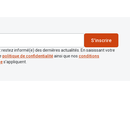
S'inscrire
 restez informé(e) des dernières actualités. En saisissant votre
re
politique de confidentialité
ainsi que nos
conditions
re
s'appliquent.