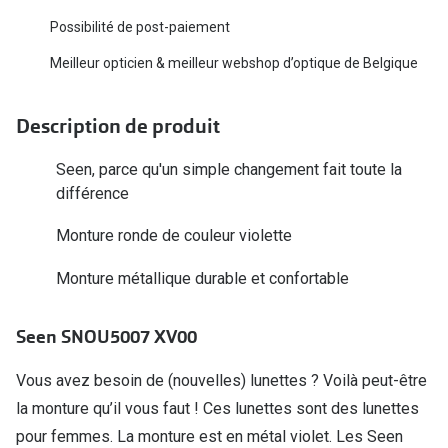
Biofinity
Ray-Ban
Possibilité de post-paiement
Dailies
Gucci
Meilleur opticien & meilleur webshop d’optique de Belgique
Proclear
Seen
Description de produit
Toutes les
Vogue Eyewear
Seen, parce qu'un simple changement fait toute la
Aide et c
Michael Kors
différence
Quelles le
Ralph Lauren
Monture ronde de couleur violette
Contrôle d
Burberry
Monture métallique durable et confortable
Contact le
Oakley
Seen SNOU5007 XV00
Premieres 
Toutes les marques de lunettes
Lentilles 
Vous avez besoin de (nouvelles) lunettes ? Voilà peut-être
Aide et conseils en ligne
la monture qu’il vous faut ! Ces lunettes sont des lunettes
Tout savoi
pour femmes. La monture est en métal violet. Les Seen
Acheter des lunettes en ligne en 4 étapes