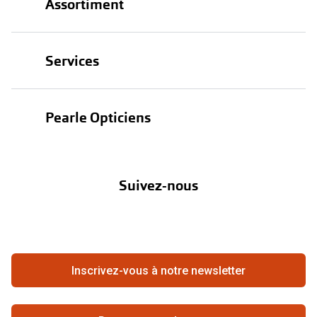
Assortiment
Lunettes
Services
Lunettes de soleil
Test de vue
Lentilles
Pearle Opticiens
Garanties
Nos marques
À propos de Pearle
Abonnement lentilles
Nos actions
Suivez-nous
Contact
Boutique en ligne
FAQ
Annuler ou retourner une commande
Travailler chez Pearle
Se rétracter du contrat ici
Inscrivez-vous à notre newsletter
Meilleure chaîne