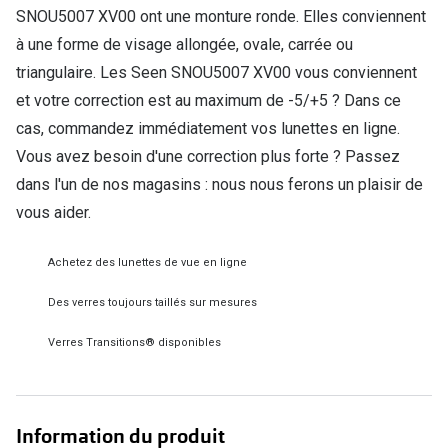
SNOU5007 XV00 ont une monture ronde. Elles conviennent
Verres de lunettes
à une forme de visage allongée, ovale, carrée ou
Essayer vos lunettes en ligne
triangulaire. Les Seen SNOU5007 XV00 vous conviennent
et votre correction est au maximum de -5/+5 ? Dans ce
Verres photochromiques
cas, commandez immédiatement vos lunettes en ligne.
Lunettes de nuit
Vous avez besoin d'une correction plus forte ? Passez
dans l'un de nos magasins : nous nous ferons un plaisir de
Tout sur les lunettes
vous aider.
Achetez des lunettes de vue en ligne
Des verres toujours taillés sur mesures
Verres Transitions® disponibles
Information du produit