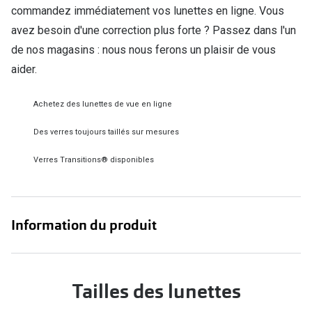
commandez immédiatement vos lunettes en ligne. Vous
Verres de lunettes
avez besoin d'une correction plus forte ? Passez dans l'un
Essayer vos lunettes en ligne
de nos magasins : nous nous ferons un plaisir de vous
aider.
Verres photochromiques
Lunettes de nuit
Achetez des lunettes de vue en ligne
Tout sur les lunettes
Des verres toujours taillés sur mesures
Verres Transitions® disponibles
Information du produit
Tailles des lunettes