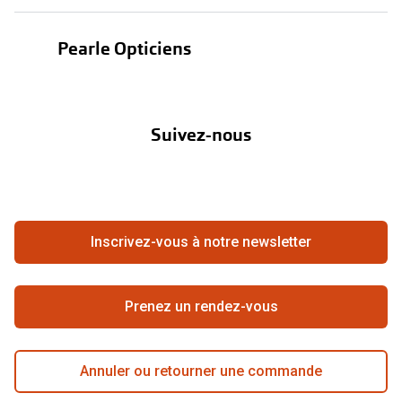
Test de vue
Lentilles
Pearle Opticiens
Garanties
Nos marques
À propos de Pearle
Abonnement lentilles
Nos actions
Suivez-nous
Contact
Boutique en ligne
FAQ
Annuler ou retourner une commande
Travailler chez Pearle
Se rétracter du contrat ici
Inscrivez-vous à notre newsletter
Meilleure chaîne
Prenez un rendez-vous
Annuler ou retourner une commande