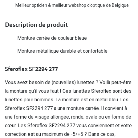
Biofinity
Meilleur opticien & meilleur webshop d’optique de Belgique
Ray-Ban
Dailies
Gucci
Description de produit
Proclear
Seen
Monture carrée de couleur bleue
Toutes les
Vogue Eyewear
Monture métallique durable et confortable
Aide et c
Michael Kors
Quelles le
Sferoflex SF2294 277
Ralph Lauren
Contrôle d
Burberry
Vous avez besoin de (nouvelles) lunettes ? Voilà peut-être
la monture qu’il vous faut ! Ces lunettes Sferoflex sont des
Contact le
Oakley
lunettes pour hommes. La monture est en métal bleu. Les
Premieres 
Toutes les marques de lunettes
Sferoflex SF2294 277 a une monture carrée. Il convient à
Lentilles 
une forme de visage allongée, ronde, ovale ou en forme de
Aide et conseils en ligne
cœur. Les Sferoflex SF2294 277 vous conviennent et votre
Tout savoi
correction est au maximum de -5/+5 ? Dans ce cas,
Acheter des lunettes en ligne en 4 étapes