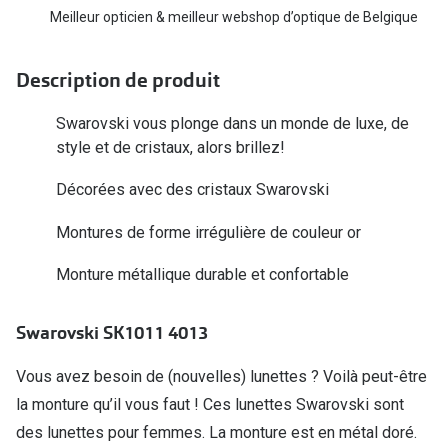
Biofinity
Meilleur opticien & meilleur webshop d’optique de Belgique
Ray-Ban
Dailies
Gucci
Description de produit
Proclear
Seen
Swarovski vous plonge dans un monde de luxe, de
Toutes les
Vogue Eyewear
style et de cristaux, alors brillez!
Aide et c
Michael Kors
Décorées avec des cristaux Swarovski
Quelles le
Ralph Lauren
Montures de forme irrégulière de couleur or
Contrôle d
Burberry
Monture métallique durable et confortable
Contact le
Oakley
Swarovski SK1011 4013
Premieres 
Toutes les marques de lunettes
Lentilles 
Vous avez besoin de (nouvelles) lunettes ? Voilà peut-être
Aide et conseils en ligne
la monture qu’il vous faut ! Ces lunettes Swarovski sont
Tout savoi
des lunettes pour femmes. La monture est en métal doré.
Acheter des lunettes en ligne en 4 étapes