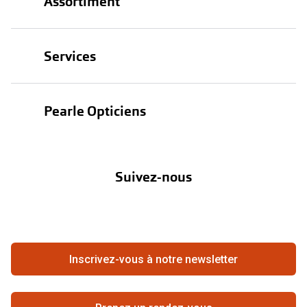
Assortiment
Lunettes
Services
Lunettes de soleil
Test de vue
Lentilles
Pearle Opticiens
Garanties
Nos marques
À propos de Pearle
Abonnement lentilles
Nos actions
Suivez-nous
Contact
Boutique en ligne
FAQ
Annuler ou retourner une commande
Travailler chez Pearle
Se rétracter du contrat ici
Inscrivez-vous à notre newsletter
Meilleure chaîne