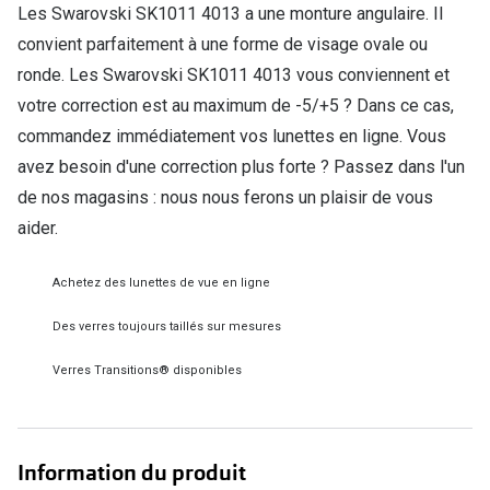
Les Swarovski SK1011 4013 a une monture angulaire. Il
Verres de lunettes
convient parfaitement à une forme de visage ovale ou
Essayer vos lunettes en ligne
ronde. Les Swarovski SK1011 4013 vous conviennent et
votre correction est au maximum de -5/+5 ? Dans ce cas,
Verres photochromiques
commandez immédiatement vos lunettes en ligne. Vous
Lunettes de nuit
avez besoin d'une correction plus forte ? Passez dans l'un
de nos magasins : nous nous ferons un plaisir de vous
Tout sur les lunettes
aider.
Achetez des lunettes de vue en ligne
Des verres toujours taillés sur mesures
Verres Transitions® disponibles
Information du produit