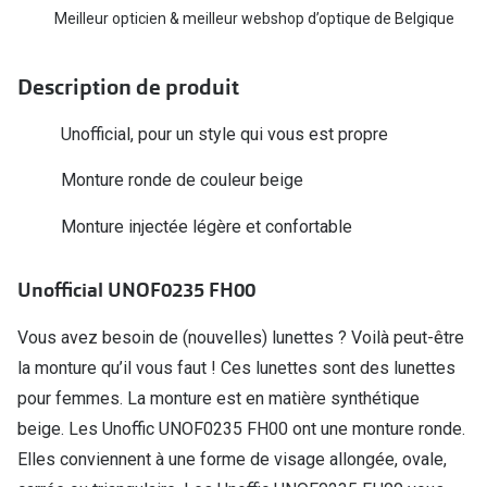
Biofinity
Meilleur opticien & meilleur webshop d’optique de Belgique
Ray-Ban
Dailies
Gucci
Description de produit
Proclear
Seen
Unofficial, pour un style qui vous est propre
Toutes les
Vogue Eyewear
Monture ronde de couleur beige
Aide et c
Michael Kors
Monture injectée légère et confortable
Quelles le
Ralph Lauren
Contrôle d
Unofficial UNOF0235 FH00
Burberry
Contact le
Oakley
Vous avez besoin de (nouvelles) lunettes ? Voilà peut-être
Premieres 
la monture qu’il vous faut ! Ces lunettes sont des lunettes
Toutes les marques de lunettes
pour femmes. La monture est en matière synthétique
Lentilles 
Aide et conseils en ligne
beige. Les Unoffic UNOF0235 FH00 ont une monture ronde.
Tout savoi
Elles conviennent à une forme de visage allongée, ovale,
Acheter des lunettes en ligne en 4 étapes