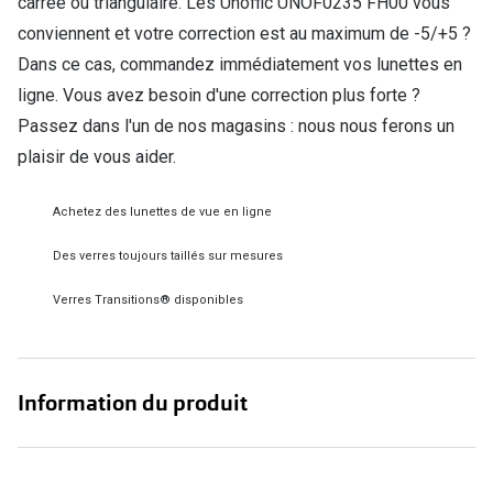
carrée ou triangulaire. Les Unoffic UNOF0235 FH00 vous
Verres de lunettes
conviennent et votre correction est au maximum de -5/+5 ?
Dans ce cas, commandez immédiatement vos lunettes en
Essayer vos lunettes en ligne
ligne. Vous avez besoin d'une correction plus forte ?
Verres photochromiques
Passez dans l'un de nos magasins : nous nous ferons un
plaisir de vous aider.
Lunettes de nuit
Tout sur les lunettes
Achetez des lunettes de vue en ligne
Des verres toujours taillés sur mesures
Verres Transitions® disponibles
Information du produit