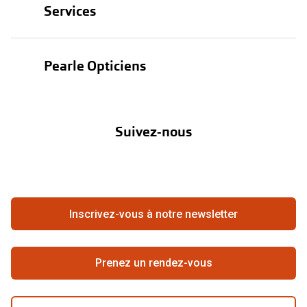
Services
Lunettes de soleil
Test de vue
Lentilles
Pearle Opticiens
Garanties
Nos marques
À propos de Pearle
Abonnement lentilles
Nos actions
Suivez-nous
Contact
Boutique en ligne
FAQ
Annuler ou retourner une commande
Travailler chez Pearle
Se rétracter du contrat ici
Inscrivez-vous à notre newsletter
Meilleure chaîne
Prenez un rendez-vous