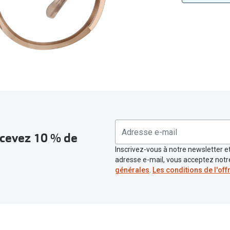
Toutes les marques de solaires
La règle 20-20-2
Blog
s de lentilles
recevez 10 % de
Inscrivez-vous à notre newsletter et
adresse e-mail, vous acceptez not
générales
.
Les conditions de l'off