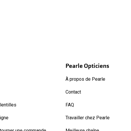
Pearle Opticiens
À propos de Pearle
Contact
entilles
FAQ
ligne
Travailler chez Pearle
etourner une commande
Meilleure chaîne