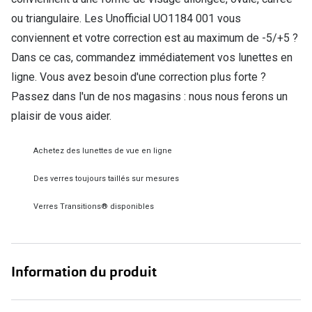
ou triangulaire. Les Unofficial UO1184 001 vous
Verres de lunettes
conviennent et votre correction est au maximum de -5/+5 ?
Essayer vos lunettes en ligne
Dans ce cas, commandez immédiatement vos lunettes en
Verres photochromiques
ligne. Vous avez besoin d'une correction plus forte ?
Passez dans l'un de nos magasins : nous nous ferons un
Lunettes de nuit
plaisir de vous aider.
Tout sur les lunettes
Achetez des lunettes de vue en ligne
Des verres toujours taillés sur mesures
Verres Transitions® disponibles
Information du produit