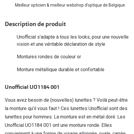
Biofinity
Meilleur opticien & meilleur webshop d’optique de Belgique
Ray-Ban
Dailies
Gucci
Description de produit
Proclear
Seen
Unofficial s’adapte à tous les looks, pour une nouvelle
Toutes les
Vogue Eyewear
vision et une véritable déclaration de style
Aide et c
Michael Kors
Montures rondes de couleur or
Quelles le
Ralph Lauren
Monture métallique durable et confortable
Contrôle d
Burberry
Unofficial UO1184 001
Contact le
Oakley
Vous avez besoin de (nouvelles) lunettes ? Voilà peut-être
Premieres 
Toutes les marques de lunettes
la monture qu’il vous faut ! Ces lunettes Unofficial sont des
Lentilles 
lunettes pour hommes. La monture est en métal doré. Les
Aide et conseils en ligne
Tout savoi
Unofficial UO1184 001 ont une monture ronde. Elles
Acheter des lunettes en ligne en 4 étapes
conviennent à une forme de visage allongée, ovale, carrée