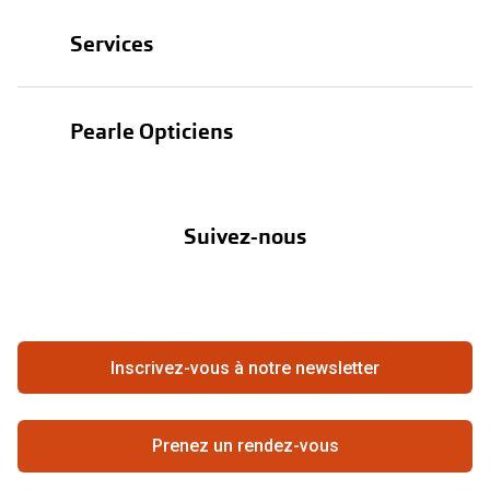
Lunettes
Services
Lunettes de soleil
Test de vue
Lentilles
Pearle Opticiens
Garanties
Nos marques
À propos de Pearle
Abonnement lentilles
Nos actions
Suivez-nous
Contact
Boutique en ligne
FAQ
Annuler ou retourner une commande
Travailler chez Pearle
Se rétracter du contrat ici
Inscrivez-vous à notre newsletter
Meilleure chaîne
Prenez un rendez-vous