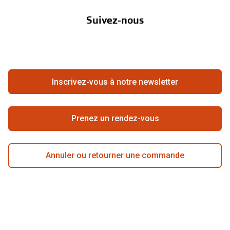
Abonnement lentilles
Nos actions
Suivez-nous
Contact
Boutique en ligne
FAQ
Annuler ou retourner une commande
Travailler chez Pearle
Se rétracter du contrat ici
Inscrivez-vous à notre newsletter
Meilleure chaîne
Prenez un rendez-vous
Annuler ou retourner une commande