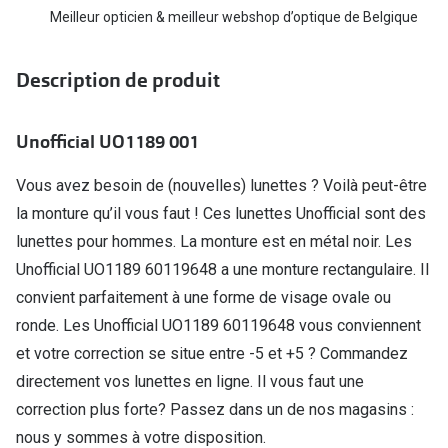
Biofinity
Meilleur opticien & meilleur webshop d’optique de Belgique
Ray-Ban
Dailies
Gucci
Description de produit
Proclear
Seen
Toutes les
Unofficial UO1189 001
Vogue Eyewear
Aide et c
Michael Kors
Vous avez besoin de (nouvelles) lunettes ? Voilà peut-être
la monture qu’il vous faut ! Ces lunettes Unofficial sont des
Quelles le
Ralph Lauren
lunettes pour hommes. La monture est en métal noir. Les
Contrôle d
Burberry
Unofficial UO1189 60119648 a une monture rectangulaire. Il
Contact le
convient parfaitement à une forme de visage ovale ou
Oakley
ronde. Les Unofficial UO1189 60119648 vous conviennent
Premieres 
Toutes les marques de lunettes
et votre correction se situe entre -5 et +5 ? Commandez
Lentilles 
directement vos lunettes en ligne. Il vous faut une
Aide et conseils en ligne
correction plus forte? Passez dans un de nos magasins :
Tout savoi
Acheter des lunettes en ligne en 4 étapes
nous y sommes à votre disposition.