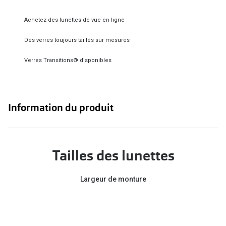
Verres de lunettes
Achetez des lunettes de vue en ligne
Essayer vos lunettes en ligne
Des verres toujours taillés sur mesures
Verres photochromiques
Verres Transitions® disponibles
Lunettes de nuit
Tout sur les lunettes
Information du produit
Tailles des lunettes
Largeur de monture