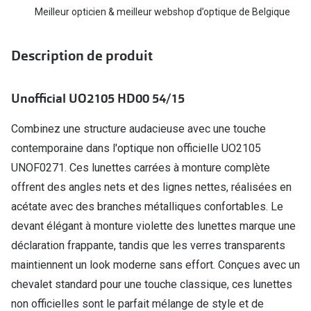
Biofinity
Meilleur opticien & meilleur webshop d’optique de Belgique
Ray-Ban
Dailies
Gucci
Description de produit
Proclear
Seen
Toutes les
Unofficial UO2105 HD00 54/15
Vogue Eyewear
Aide et c
Michael Kors
Combinez une structure audacieuse avec une touche
contemporaine dans l'optique non officielle UO2105
Quelles le
Ralph Lauren
UNOF0271. Ces lunettes carrées à monture complète
Contrôle d
Burberry
offrent des angles nets et des lignes nettes, réalisées en
Contact le
acétate avec des branches métalliques confortables. Le
Oakley
devant élégant à monture violette des lunettes marque une
Premieres 
Toutes les marques de lunettes
déclaration frappante, tandis que les verres transparents
Lentilles 
maintiennent un look moderne sans effort. Conçues avec un
Aide et conseils en ligne
chevalet standard pour une touche classique, ces lunettes
Tout savoi
Acheter des lunettes en ligne en 4 étapes
non officielles sont le parfait mélange de style et de