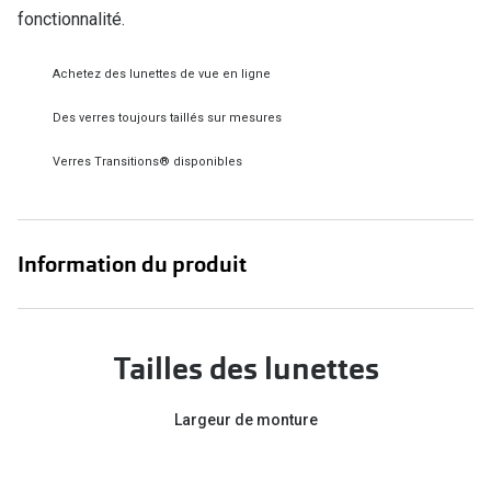
fonctionnalité.
Verres de lunettes
Essayer vos lunettes en ligne
Achetez des lunettes de vue en ligne
Verres photochromiques
Des verres toujours taillés sur mesures
Lunettes de nuit
Verres Transitions® disponibles
Tout sur les lunettes
Information du produit
Tailles des lunettes
Largeur de monture