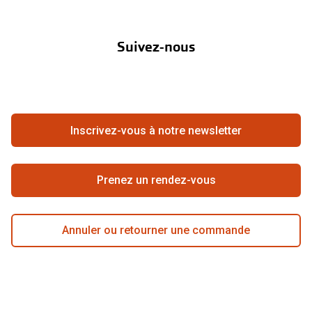
À propos de Pearle
Abonnement lentilles
Nos actions
Suivez-nous
Contact
Boutique en ligne
FAQ
Annuler ou retourner une commande
Travailler chez Pearle
Se rétracter du contrat ici
Inscrivez-vous à notre newsletter
Meilleure chaîne
Prenez un rendez-vous
Annuler ou retourner une commande