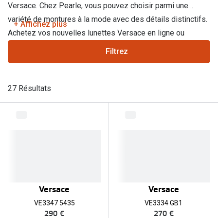
Abonnement lunettes
Versace. Chez Pearle, vous pouvez choisir parmi une
Commander
variété de montures à la mode avec des détails distinctifs.
+ Affichez plus
Pearle Lunettes Sans Soucis
Achetez vos nouvelles lunettes Versace en ligne ou
Actions
Pearle Lunettes Sans Soucis Kids+
passez dans
un magasin Pearle.
Filtrez
Abonnement
Actions
Achat pour
27 Résultats
20% de réduction sur les lunettes ou solaires
Voir toute
de vue complètes
3 pour 1 : acheter, obtenir et offrir des lunettes
Marques
Voir toutes les actions
iWear
Acuvue
Nouveau
Air Optix
Nouvelles collections
Versace
Versace
Bausch &
VE3347 5435
VE3334 GB1
Marques
290 €
270 €