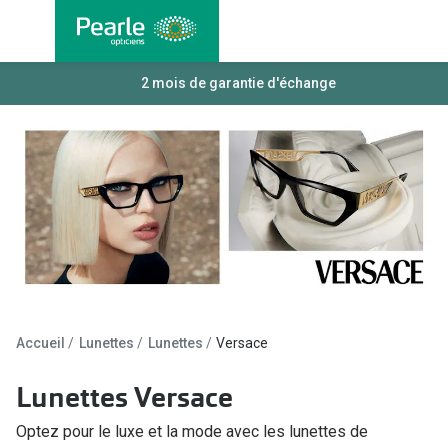
Allez
directement
au contenu
Nos lunettes
2 mois de garantie d'échange
Toutes les
Lunettes femmes
Lentilles
Lunettes hommes
Lentilles j
Lunettes enfants
Lentilles 
Lentilles 
Types de lunettes
Lentilles 
Lunettes de vue
Lentilles 
Lunettes progressives
Accueil
Lunettes
Lunettes
Versace
Lentilles d
Lunettes d’un filtre à lumière bleu-violet
Lunettes Versace
Produits d
Lunettes d'ordinateur
Optez pour le luxe et la mode avec les lunettes de
Abonnemen