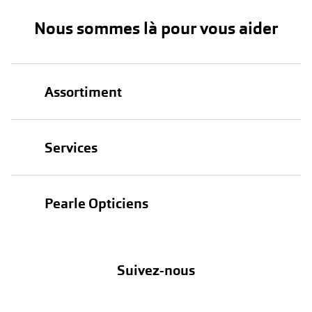
Nous sommes là pour vous aider
Assortiment
Lunettes
Services
Lunettes de soleil
Test de vue
Lentilles
Pearle Opticiens
Garanties
Nos marques
À propos de Pearle
Abonnement lentilles
Nos actions
Suivez-nous
Contact
Boutique en ligne
FAQ
Annuler ou retourner une commande