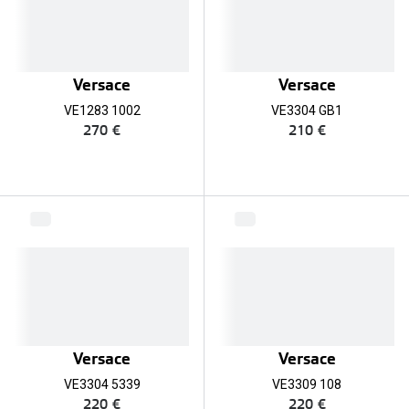
Verres de lunettes
Essayer vos lunettes en ligne
Versace
Versace
Verres photochromiques
VE1283 1002
VE3304 GB1
270 €
210 €
Lunettes de nuit
Tout sur les lunettes
Versace
Versace
VE3304 5339
VE3309 108
220 €
220 €