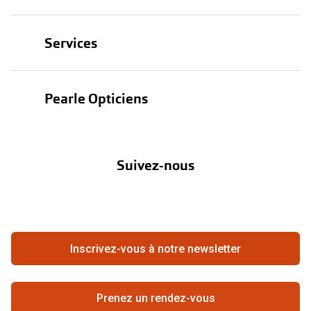
Lunettes
Services
Lunettes de soleil
Test de vue
Lentilles
Pearle Opticiens
Garanties
Nos marques
À propos de Pearle
Abonnement lentilles
Nos actions
Suivez-nous
Contact
Boutique en ligne
FAQ
Annuler ou retourner une commande
Travailler chez Pearle
Se rétracter du contrat ici
Inscrivez-vous à notre newsletter
Meilleure chaîne
Prenez un rendez-vous