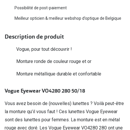
Biofinity
Ray-Ban
Possibilité de post-paiement
Dailies
Gucci
Meilleur opticien & meilleur webshop d’optique de Belgique
Proclear
Seen
Description de produit
Toutes les
Vogue Eyewear
Vogue, pour tout découvrir !
Aide et c
Michael Kors
Monture ronde de couleur rouge et or
Quelles le
Ralph Lauren
Monture métallique durable et confortable
Contrôle d
Burberry
Contact le
Oakley
Vogue Eyewear VO4280 280 50/18
Premieres 
Toutes les marques de lunettes
Vous avez besoin de (nouvelles) lunettes ? Voilà peut-être
Lentilles 
la monture qu’il vous faut ! Ces lunettes Vogue Eyewear
Aide et conseils en ligne
sont des lunettes pour femmes. La monture est en métal
Tout savoi
Acheter des lunettes en ligne en 4 étapes
rouge avec doré. Les Vogue Eyewear VO4280 280 ont une