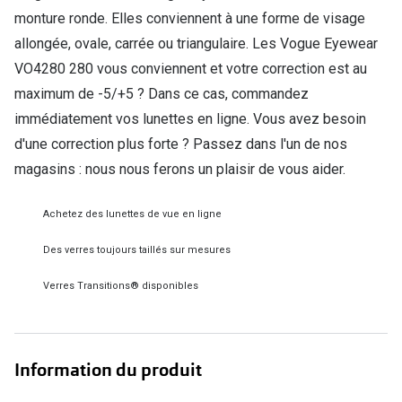
monture ronde. Elles conviennent à une forme de visage
Verres de lunettes
allongée, ovale, carrée ou triangulaire. Les Vogue Eyewear
Essayer vos lunettes en ligne
VO4280 280 vous conviennent et votre correction est au
maximum de -5/+5 ? Dans ce cas, commandez
Verres photochromiques
immédiatement vos lunettes en ligne. Vous avez besoin
Lunettes de nuit
d'une correction plus forte ? Passez dans l'un de nos
magasins : nous nous ferons un plaisir de vous aider.
Tout sur les lunettes
Achetez des lunettes de vue en ligne
Des verres toujours taillés sur mesures
Verres Transitions® disponibles
Information du produit