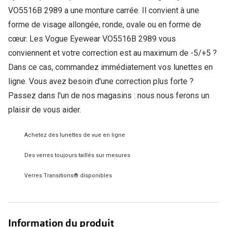
VO5516B 2989 a une monture carrée. Il convient à une
Verres de lunettes
forme de visage allongée, ronde, ovale ou en forme de
Essayer vos lunettes en ligne
cœur. Les Vogue Eyewear VO5516B 2989 vous
conviennent et votre correction est au maximum de -5/+5 ?
Verres photochromiques
Dans ce cas, commandez immédiatement vos lunettes en
Lunettes de nuit
ligne. Vous avez besoin d'une correction plus forte ?
Passez dans l'un de nos magasins : nous nous ferons un
Tout sur les lunettes
plaisir de vous aider.
Achetez des lunettes de vue en ligne
Des verres toujours taillés sur mesures
Verres Transitions® disponibles
Information du produit