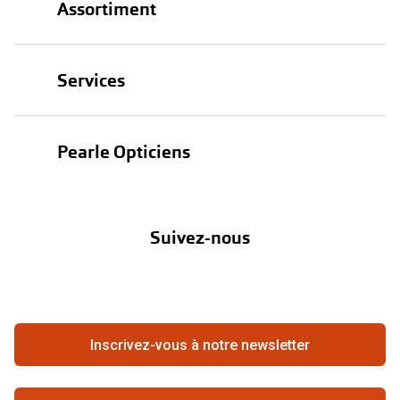
Assortiment
Lunettes
Services
Lunettes de soleil
Test de vue
Lentilles
Pearle Opticiens
Garanties
Nos marques
À propos de Pearle
Abonnement lentilles
Nos actions
Suivez-nous
Contact
Boutique en ligne
FAQ
Annuler ou retourner une commande
Travailler chez Pearle
Se rétracter du contrat ici
Inscrivez-vous à notre newsletter
Meilleure chaîne