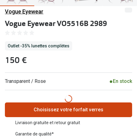
Abonnement lunettes
Vogue Eyewear
Commander
Pearle Lunettes Sans Soucis
Vogue Eyewear VO5516B 2989
Actions
Pearle Lunettes Sans Soucis Kids+
Abonnement
Actions
Outlet -35% lunettes complètes
Achat pour
20% de réduction sur les lunettes ou solaires
150 €
Voir toute
de vue complètes
3 pour 1 : acheter, obtenir et offrir des lunettes
Marques
Transparent / Rose
En stock
Voir toutes les actions
iWear
Acuvue
Nouveau
Choisissez votre forfait verres
Air Optix
Nouvelles collections
Livraison gratuite et retour gratuit
Bausch &
Marques
Garantie de qualité*