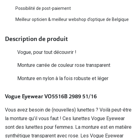
Biofinity
Ray-Ban
Possibilité de post-paiement
Dailies
Gucci
Meilleur opticien & meilleur webshop d’optique de Belgique
Proclear
Seen
Description de produit
Toutes les
Vogue Eyewear
Vogue, pour tout découvrir !
Aide et c
Michael Kors
Monture carrée de couleur rose transparent
Quelles le
Ralph Lauren
Monture en nylon à la fois robuste et léger
Contrôle d
Burberry
Contact le
Oakley
Vogue Eyewear VO5516B 2989 51/16
Premieres 
Toutes les marques de lunettes
Vous avez besoin de (nouvelles) lunettes ? Voilà peut-être
Lentilles 
la monture qu’il vous faut ! Ces lunettes Vogue Eyewear
Aide et conseils en ligne
sont des lunettes pour femmes. La monture est en matière
Tout savoi
Acheter des lunettes en ligne en 4 étapes
synthétique transparent avec rose. Les Vogue Eyewear