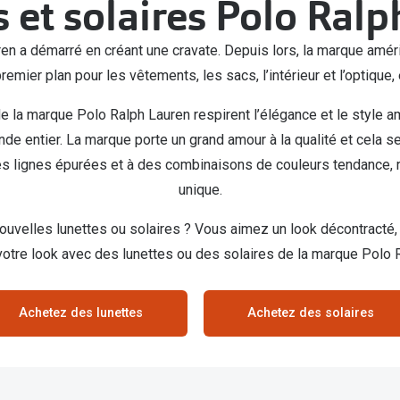
 et solaires Polo Ral
Toutes les marques de solaires
uren a démarré en créant une cravate. Depuis lors, la marque am
La règle 20-20-2
remier plan pour les vêtements, les sacs, l’intérieur et l’optique, 
Blog
s de lentilles
e la marque Polo Ralph Lauren respirent l’élégance et le style am
e entier. La marque porte un grand amour à la qualité et cela se
es lignes épurées et à des combinaisons de couleurs tendance, 
unique.
ouvelles lunettes ou solaires ? Vous aimez un look décontracté, 
otre look avec des lunettes ou des solaires de la marque Polo R
Achetez des lunettes
Achetez des solaires