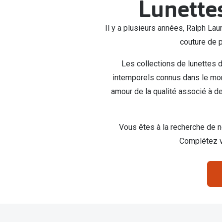
Lunettes
Lunettes de voiture
Fatigue oculaire
Manuels
Biofinity
3 pour 1 : acheter, obtenir et offrir
Commander à nouveau des lentilles
Il y a plusieurs années, Ralph La
Surlunettes de soleil
Yeux rouges
Glasses for Congo
Dailies
couture de p
Conditions d'action
Tous les sujets
Proclear
Pearle Lunettes Sans Soucis
Toutes les marque
Pearle Lunettes Sans Soucis Kids+
Les collections de lunettes d
intemporels connus dans le mond
amour de la qualité associé à d
Vous êtes à la recherche de n
Complétez v