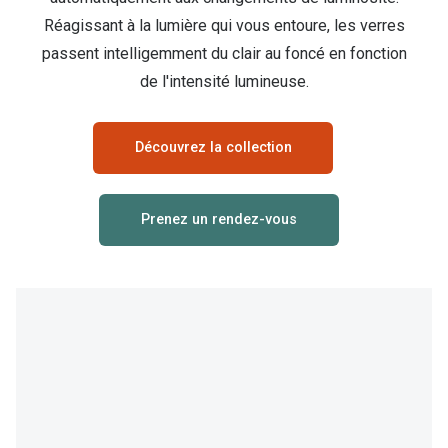
Abonnement lunettes
Réagissant à la lumière qui vous entoure, les verres
Commander
Pearle Lunettes Sans Soucis
passent intelligemment du clair au foncé en fonction
Actions
de l'intensité lumineuse.​
Pearle Lunettes Sans Soucis Kids+
Abonnement
Actions
Découvrez la collection
Achat pour
20% de réduction sur les lunettes ou solaires
Voir toute
de vue complètes
Prenez un rendez-vous
3 pour 1 : acheter, obtenir et offrir des lunettes
Marques
Voir toutes les actions
iWear
Acuvue
Nouveau
Air Optix
Nouvelles collections
Bausch &
Marques