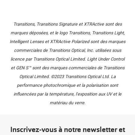
Les verres Transitions filtrent au moins 26% de la
lumière bleu-violet à l'intérieur et au moins 86% à
Transitions, Transitions Signature et XTRActive sont des
l'extérieur. Tests effectués sur des verres gris avec
marques déposées, et le logo Transitions, Transitions Light,
un traitement antireflet premium. La "lumière
Intelligent Lenses et XTRActive Polarized sont des marques
bleue-violet" est mesurée entre 400 nm et 455
commerciales de Transitions Optical, Inc. utilisées sous
nm (ISO TR 20772:2018).
licence par Transitions Optical Limited. Light Under Control
Basé sur l’obtention du score composite pondéré
et GEN
S™ sont des marques commerciales de Transitions
le plus élevé des principaux verres
Optical Limited. ©2023 Transitions Optical Ltd. La
photochromiques quotidiens pour les mesures des
performance photochromique et la polarisation sont
attributs clés de performance photochromique,
influencées par la température, l'exposition aux UV et le
pondérés par leur importance relative pour les
matériau du verre.
consommateurs.
Les plus sombres aussi bien dans des
environnements à température élevée que dans la
Inscrivez-vous à notre newsletter et
voiture, ils offrent la meilleure protection contre la