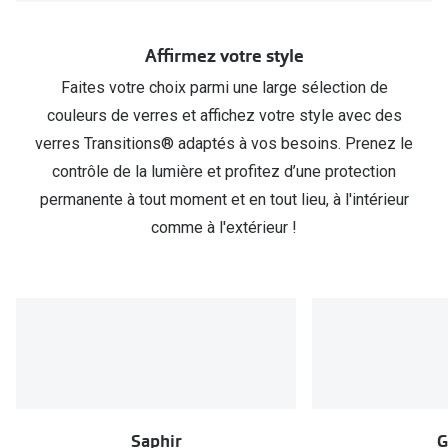
'down'
pour
partager
Affirmez votre style
votre
Faites votre choix parmi une large sélection de
emplacement
actuel
couleurs de verres et affichez votre style avec des
verres Transitions® adaptés à vos besoins.​ Prenez le
contrôle de la lumière et profitez d’une protection
permanente à tout moment et en tout lieu, à l'intérieur
comme à l'extérieur !
Saphir
G