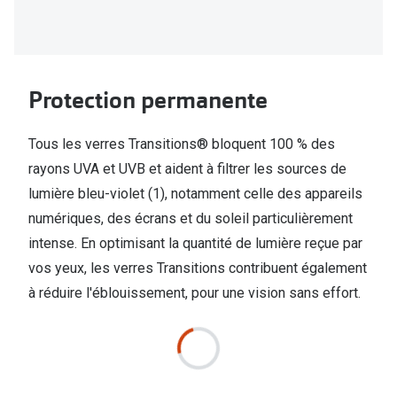
Biofinity
Ray-Ban
Dailies
Gucci
Proclear
Seen
Protection permanente
Toutes les
Vogue Eyewear
Tous les verres Transitions® bloquent 100 % des
Aide et c
Michael Kors
rayons UVA et UVB et aident à filtrer les sources de
Quelles le
lumière bleu-violet (1), notamment celle des appareils
Ralph Lauren
numériques, des écrans et du soleil particulièrement
Contrôle d
Burberry
intense. En optimisant la quantité de lumière reçue par
Contact le
vos yeux, les verres Transitions contribuent également
Oakley
à réduire l'éblouissement, pour une vision sans effort.
Premieres 
Toutes les marques de lunettes
Lentilles 
Aide et conseils en ligne
Tout savoi
Acheter des lunettes en ligne en 4 étapes