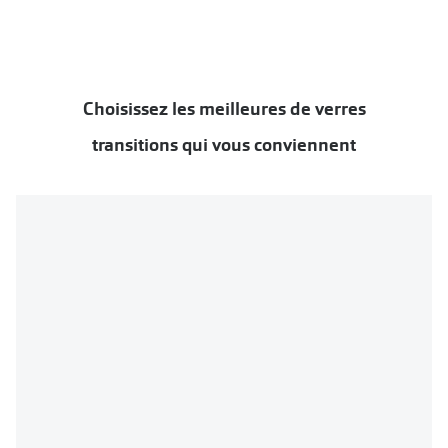
Verres de lunettes
Essayer vos lunettes en ligne
Choisissez les meilleures de verres
Verres photochromiques
transitions qui vous conviennent
Lunettes de nuit
Tout sur les lunettes