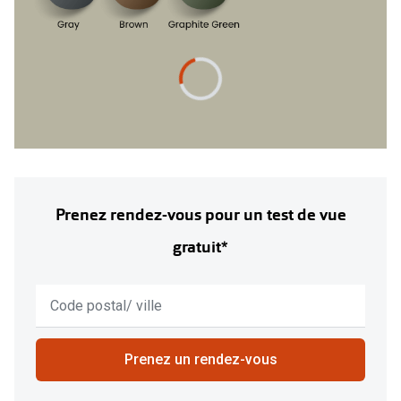
Prenez rendez-vous pour un test de vue
gratuit*
Aucun
résultat
n'a
été
Prenez un rendez-vous
trouvé,
utilisez