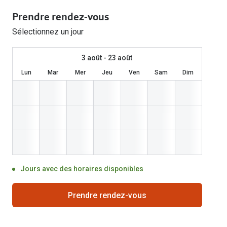
Lunettes de voiture
Fatigue oculaire
Manuels
Biofinity
Prendre rendez-vous
3 pour 1 : acheter, obtenir et offrir
Commander à nouveau des lentilles
Surlunettes de soleil
Yeux rouges
Glasses for Congo
Dailies
Sélectionnez un jour
Conditions d'action
Tous les sujets
Proclear
Pearle Lunettes Sans Soucis
3 août - 23 août
Toutes les marque
Pearle Lunettes Sans Soucis Kids+
Lun
Mar
Mer
Jeu
Ven
Sam
Dim
Jours avec des horaires disponibles
Prendre rendez-vous