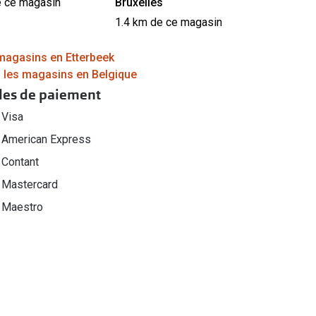
Bruxelles
e ce magasin
1.4 km de ce magasin
 magasins en Etterbeek
s les magasins en Belgique
es de paiement
Visa
American Express
Contant
Mastercard
Maestro