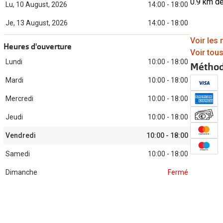
0.9 km d
Lu, 10 August, 2026
14:00 - 18:00
Toutes les marques de solaires
Je, 13 August, 2026
14:00 - 18:00
La règle 20-20-2
Voir les
Blog
Heures d'ouverture
Voir tou
s de lentilles
Lundi
10:00 - 18:00
Méthod
Mardi
10:00 - 18:00
Mercredi
10:00 - 18:00
Jeudi
10:00 - 18:00
Vendredi
10:00 - 18:00
Samedi
10:00 - 18:00
Dimanche
Fermé