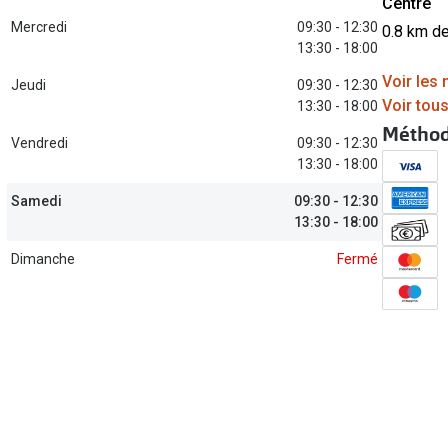
Centre
Toutes les marques de solaires
Mercredi
09:30 - 12:30
0.8 km d
13:30 - 18:00
La règle 20-20-2
Voir les
Jeudi
09:30 - 12:30
Blog
Voir tou
13:30 - 18:00
s de lentilles
Méthod
Vendredi
09:30 - 12:30
13:30 - 18:00
Samedi
09:30 - 12:30
13:30 - 18:00
Dimanche
Fermé