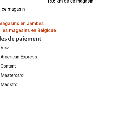
16.6 km de ce magasin
e ce magasin
 magasins en Jambes
s les magasins en Belgique
es de paiement
Visa
American Express
Contant
Mastercard
Maestro