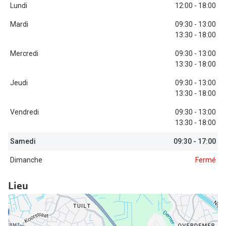
Biofinity
Lundi
12:00 - 18:00
Ray-Ban
Dailies
Mardi
09:30 - 13:00
Gucci
13:30 - 18:00
Proclear
Seen
Mercredi
09:30 - 13:00
Toutes les
13:30 - 18:00
Vogue Eyewear
Jeudi
09:30 - 13:00
Aide et c
Michael Kors
13:30 - 18:00
Quelles le
Vendredi
09:30 - 13:00
Ralph Lauren
13:30 - 18:00
Contrôle d
Burberry
Samedi
09:30 - 17:00
Contact le
Oakley
Dimanche
Fermé
Premieres 
Toutes les marques de lunettes
Lieu
Lentilles 
Aide et conseils en ligne
Tout savoi
Acheter des lunettes en ligne en 4 étapes