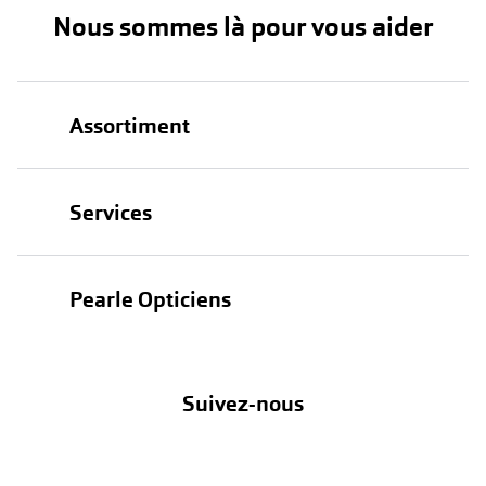
Nous sommes là pour vous aider
Assortiment
Lunettes
Services
Lunettes de soleil
Test de vue
Lentilles
Pearle Opticiens
Garanties
Nos marques
À propos de Pearle
Abonnement lentilles
Nos actions
Suivez-nous
Contact
Boutique en ligne
FAQ
Annuler ou retourner une commande