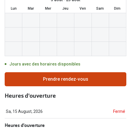
Abonnement lunettes
Lun
Mar
Mer
Jeu
Ven
Sam
Dim
Commander
Pearle Lunettes Sans Soucis
Actions
Pearle Lunettes Sans Soucis Kids+
Abonnement
Actions
Achat pour
20% de réduction sur les lunettes ou solaires
Voir toute
de vue complètes
Jours avec des horaires disponibles
3 pour 1 : acheter, obtenir et offrir des lunettes
Marques
Prendre rendez-vous
Voir toutes les actions
iWear
Heures d'ouverture
Acuvue
Nouveau
Air Optix
Nouvelles collections
Sa, 15 August, 2026
Fermé
Bausch &
Heures d'ouverture
Marques