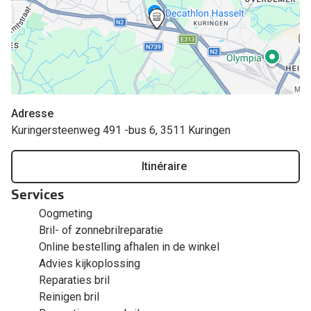
Verres de lunettes
Essayer vos lunettes en ligne
Verres photochromiques
Lunettes de nuit
Adresse
Kuringersteenweg 491 -bus 6, 3511 Kuringen
Tout sur les lunettes
Itinéraire
Services
Oogmeting
Bril- of zonnebrilreparatie
Online bestelling afhalen in de winkel
Advies kijkoplossing
Reparaties bril
Reinigen bril