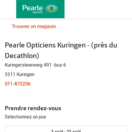
Allez
directement
au contenu
Nos lunettes
Toutes les
Trouvez un magasin
Lunettes femmes
Lentilles
Pearle Opticiens Kuringen - (près du
Lunettes hommes
Lentilles j
Decathlon)
Lunettes enfants
Lentilles 
Kuringersteenweg 491 -bus 6
Lentilles 
Types de lunettes
3511 Kuringen
Lentilles 
011-872206
Lunettes de vue
Lentilles 
Lunettes progressives
Lentilles d
Prendre rendez-vous
Lunettes d’un filtre à lumière bleu-violet
Sélectionnez un jour
Produits d
Lunettes d'ordinateur
Abonnemen
3 août - 23 août