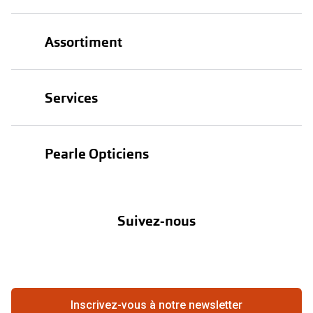
Assortiment
Lunettes
Services
Lunettes de soleil
Test de vue
Lentilles
Pearle Opticiens
Garanties
Nos marques
À propos de Pearle
Abonnement lentilles
Nos actions
Suivez-nous
Contact
Boutique en ligne
FAQ
Annuler ou retourner une commande
Travailler chez Pearle
Se rétracter du contrat ici
Inscrivez-vous à notre newsletter