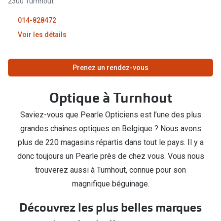
2300 Turnhout
Biofinity
Ray-Ban
10:00 - 18:00
014-828472
Dailies
Gucci
10:00 - 18:00
Voir les détails
Proclear
Seen
10:00 - 18:00
Toutes les
Fermé
Prenez un rendez-vous
Vogue Eyewear
10:00 - 18:00
Aide et c
Michael Kors
Optique à Turnhout
10:00 - 18:00
09:30 - 18:00
Quelles le
Ralph Lauren
Saviez-vous que Pearle Opticiens est l’une des plus
Fermé
09:30 - 18:00
Contrôle d
grandes chaînes optiques en Belgique ? Nous avons
Burberry
plus de 220 magasins répartis dans tout le pays. Il y a
Contact le
09:30 - 18:00
Oakley
donc toujours un Pearle près de chez vous. Vous nous
Premieres 
09:30 - 18:00
Toutes les marques de lunettes
trouverez aussi à Turnhout, connue pour son
magnifique béguinage.
Lentilles 
09:30 - 18:00
Aide et conseils en ligne
Découvrez les plus belles marques
Tout savoi
09:30 - 18:00
Acheter des lunettes en ligne en 4 étapes