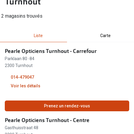
Turnhout
Abonnement lunettes
Commander
Pearle Lunettes Sans Soucis
2 magasins trouvés
Actions
Pearle Lunettes Sans Soucis Kids+
Liste
Carte
Abonnement
Actions
Achat pour
Pearle Opticiens Turnhout - Carrefour
20% de réduction sur les lunettes ou solaires
Parklaan 80 -84
Voir toute
de vue complètes
2300 Turnhout
3 pour 1 : acheter, obtenir et offrir des lunettes
Marques
014-479047
Voir les détails
Voir toutes les actions
iWear
Acuvue
Nouveau
Fermé
Prenez un rendez-vous
Air Optix
Nouvelles collections
Pearle Opticiens Turnhout - Centre
Bausch &
Marques
Gasthuisstraat 48
12:00 - 18:00