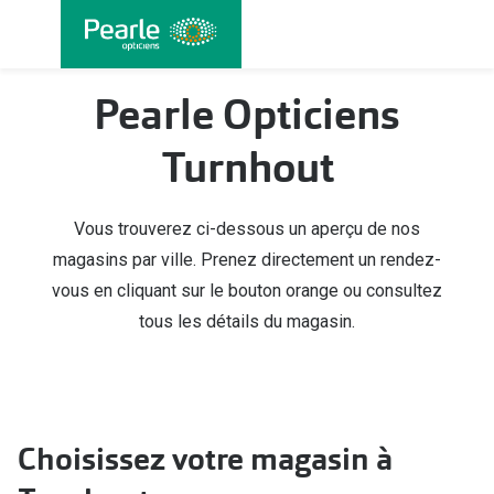
Allez
directement
au contenu
Nos lunettes
Toutes les
Pearle Opticiens
Lunettes femmes
Lentilles
Turnhout
Lunettes hommes
Lentilles j
Lunettes enfants
Lentilles 
Vous trouverez ci-dessous un aperçu de nos
magasins par ville. Prenez directement un rendez-
Lentilles 
Types de lunettes
vous en cliquant sur le bouton orange ou consultez
Lentilles 
Lunettes de vue
tous les détails du magasin.
Lentilles 
Lunettes progressives
Lentilles d
Lunettes d’un filtre à lumière bleu-violet
Produits d
Choisissez votre magasin à
Lunettes d'ordinateur
Abonnemen