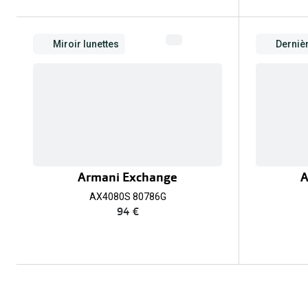
Miroir lunettes
Derniè
Armani Exchange
A
AX4080S 80786G
94 €