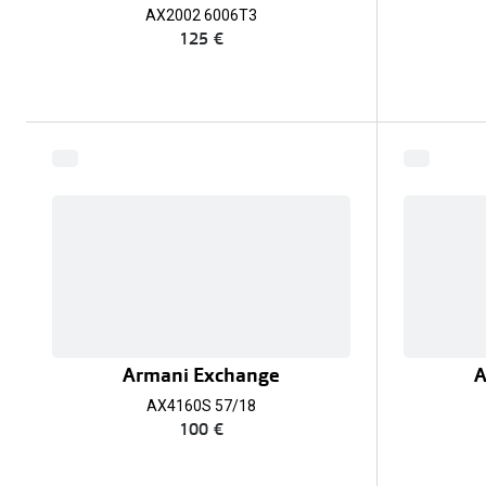
AX2002 6006T3
125 €
Armani Exchange
A
AX4160S 57/18
100 €