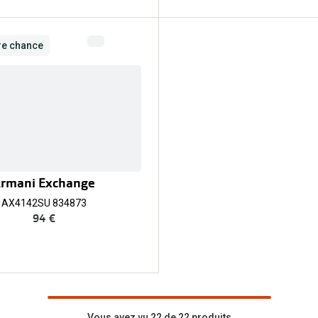
re chance
rmani Exchange
AX4142SU 834873
94 €
Vous avez vu 22 de 22 produits