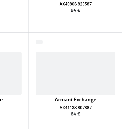
AX4080S 823587
94 €
ge
Armani Exchange
AX4113S 807887
84 €