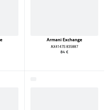
ge
Armani Exchange
AX4147S 835887
84 €