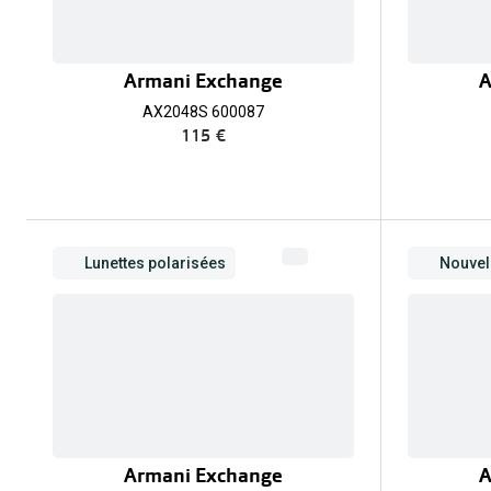
Armani Exchange
A
AX2048S 600087
115 €
Lunettes polarisées
Nouvell
Armani Exchange
A