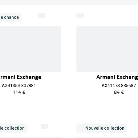
Toutes les marques de solaires
La règle 20-20-2
re chance
Blog
s de lentilles
rmani Exchange
Armani Exchan
AX4135S 807881
AX4147S 835687
114 €
84 €
e collection
Nouvelle collection