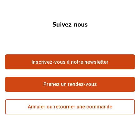
Nos marques
Verres de lunettes
À propos de Pearle
Abonnement lentilles
Nos actions
Essayer vos lunettes en ligne
Suivez-nous
Contact
Boutique en ligne
Verres photochromiques
FAQ
Annuler ou retourner une commande
Lunettes de nuit
Travailler chez Pearle
Se rétracter du contrat ici
Tout sur les lunettes
Inscrivez-vous à notre newsletter
Meilleure chaîne
Prenez un rendez-vous
Annuler ou retourner une commande