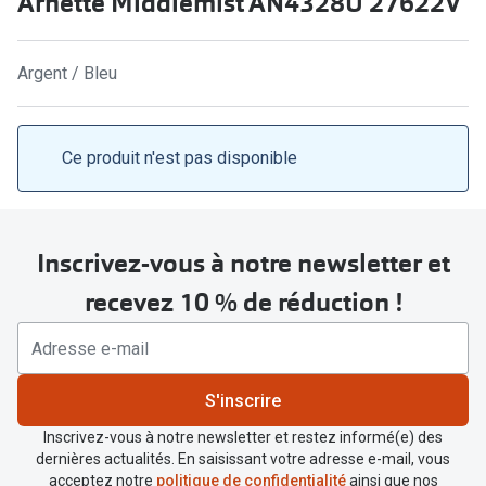
Arnette Middlemist AN4328U 27622V
Abonnement lunettes
Commander
Pearle Lunettes Sans Soucis
Argent / Bleu
Actions
Pearle Lunettes Sans Soucis Kids+
Abonnement
Actions
Ce produit n'est pas disponible
Achat pour
20% de réduction sur les lunettes ou solaires
Voir toute
de vue complètes
Inscrivez-vous à notre newsletter et
3 pour 1 : acheter, obtenir et offrir des lunettes
Marques
recevez 10 % de réduction !
Voir toutes les actions
iWear
Acuvue
Nouveau
S'inscrire
Air Optix
Nouvelles collections
Inscrivez-vous à notre newsletter et restez informé(e) des
Bausch &
dernières actualités. En saisissant votre adresse e-mail, vous
Marques
acceptez notre
politique de confidentialité
ainsi que nos