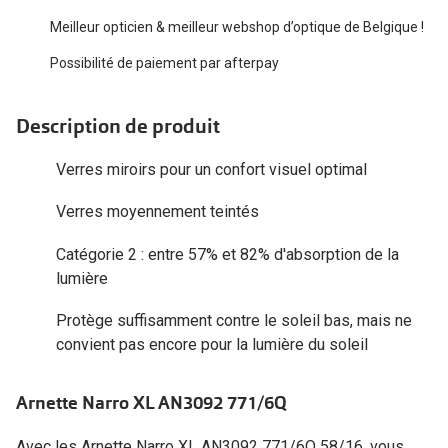
Biofinity
Ray-Ban
Meilleur opticien & meilleur webshop d’optique de Belgique !
Dailies
Gucci
Possibilité de paiement par afterpay
Proclear
Seen
Description de produit
Toutes les
Vogue Eyewear
Verres miroirs pour un confort visuel optimal
Aide et c
Michael Kors
Verres moyennement teintés
Quelles le
Ralph Lauren
Catégorie 2 : entre 57% et 82% d'absorption de la
Contrôle d
Burberry
lumière
Contact le
Oakley
Protège suffisamment contre le soleil bas, mais ne
Premieres 
Toutes les marques de lunettes
convient pas encore pour la lumière du soleil
Lentilles 
Aide et conseils en ligne
Arnette Narro XL AN3092 771/6Q
Tout savoi
Acheter des lunettes en ligne en 4 étapes
Avec les Arnette Narro XL AN3092 771/6Q 58/16, vous