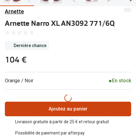
Abonnement lunettes
Arnette
Commander
Pearle Lunettes Sans Soucis
Arnette Narro XL AN3092 771/6Q
Actions
Pearle Lunettes Sans Soucis Kids+
Abonnement
Actions
Dernière chance
Achat pour
20% de réduction sur les lunettes ou solaires
104 €
Voir toute
de vue complètes
3 pour 1 : acheter, obtenir et offrir des lunettes
Marques
Orange / Noir
En stock
Voir toutes les actions
iWear
Acuvue
Nouveau
Ajoutez au panier
Air Optix
Nouvelles collections
Livraison gratuite à partir de 25 € et retour gratuit
Bausch &
Marques
Possibilité de paiement par afterpay