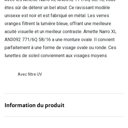
êtes sûr de détenir un bel atout. Ce ravissant modèle
Verres de lunettes
unisexe est noir et est fabriqué en métal. Les verres
Essayer vos lunettes en ligne
oranges filtrent la lumière bleue, offrant une meilleure
Verres photochromiques
acuité visuelle et un meilleur contraste. Arnette Narro XL
AN3092 771/6Q 58/16 a une monture ovale. Il convient
Lunettes de nuit
parfaitement à une forme de visage ovale ou ronde. Ces
Tout sur les lunettes
lunettes de soleil conviennent aux visages moyens.
Avec filtre UV
Information du produit