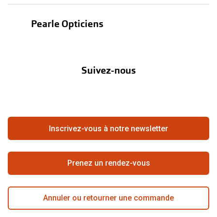
Test de vue
Lentilles
Pearle Opticiens
Garanties
Nos marques
À propos de Pearle
Abonnement lentilles
Nos actions
Suivez-nous
Contact
Boutique en ligne
FAQ
Annuler ou retourner une commande
Travailler chez Pearle
Se rétracter du contrat ici
Inscrivez-vous à notre newsletter
Meilleure chaîne
Prenez un rendez-vous
Annuler ou retourner une commande