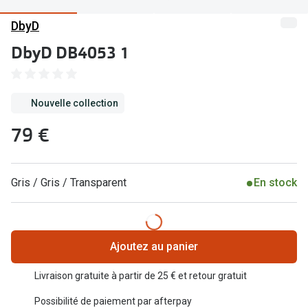
Abonnement lunettes
DbyD
Commander
Pearle Lunettes Sans Soucis
DbyD DB4053 1
Actions
Pearle Lunettes Sans Soucis Kids+
Abonnement
Actions
Nouvelle collection
Achat pour
20% de réduction sur les lunettes ou solaires
79 €
Voir toute
de vue complètes
3 pour 1 : acheter, obtenir et offrir des lunettes
Marques
Gris / Gris / Transparent
En stock
Voir toutes les actions
iWear
Acuvue
Nouveau
Ajoutez au panier
Air Optix
Nouvelles collections
Livraison gratuite à partir de 25 € et retour gratuit
Bausch &
Marques
Possibilité de paiement par afterpay