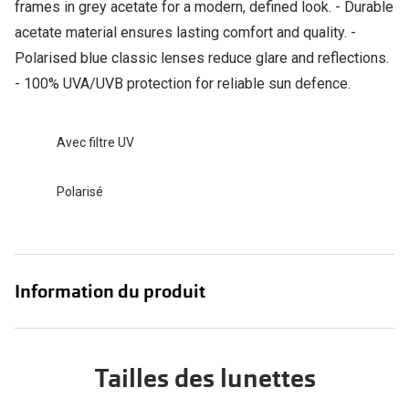
frames in grey acetate for a modern, defined look. - Durable
Verres de lunettes
acetate material ensures lasting comfort and quality. -
Polarised blue classic lenses reduce glare and reflections.
Essayer vos lunettes en ligne
- 100% UVA/UVB protection for reliable sun defence.
Verres photochromiques
Lunettes de nuit
Avec filtre UV
Tout sur les lunettes
Polarisé
Information du produit
Tailles des lunettes