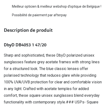
Biofinity
Ray-Ban
Meilleur opticien & meilleur webshop d’optique de Belgique !
Dailies
Gucci
Possibilité de paiement par afterpay
Proclear
Seen
Description de produit
Toutes les
Vogue Eyewear
Aide et c
Michael Kors
DbyD DB4053 1 47/20
Quelles le
Ralph Lauren
Sharp and sophisticated, these DbyD polarized unisex
Contrôle d
sunglasses feature grey acetate frames with strong lines
Burberry
for a structured look. The blue classic lenses offer
Contact le
Oakley
polarised technology that reduces glare while providing
Premieres 
100% UVA/UVB protection for clear and comfortable vision
Toutes les marques de lunettes
in any light. Crafted with acetate temples for added
Lentilles 
Aide et conseils en ligne
comfort, these square unisex sunglasses blend everyday
Tout savoi
functionality with contemporary style.### USPs- Square
Acheter des lunettes en ligne en 4 étapes